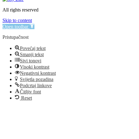
All rights reserved
Skip to content
Open toolbar
Pristupačnost
Povećaj tekst
Smanji tekst
Sivi tonovi
Visoki kontrast
Negativni kontrast
Svijetla pozadina
Podcrtaj linkove
Čitljiv font
Reset