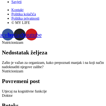
Savjeti
Kontakt
Politika kolačića
Politika privatnosti
© MY LIFE
acebook
Instagram
Youtube
Nutricionizam
Nedostatak željeza
Zašto je važan za organizam, kako prepoznati manjak i na koji način
nadoknaditi njegove zalihe?
Nutricionizam
Povremeni post
Utjecaj na kognitivne funkcije
Doktor
Botoks