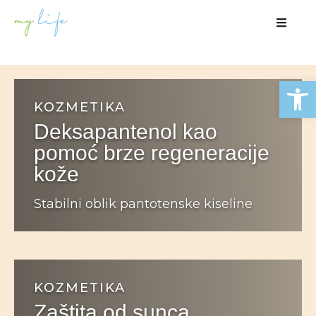
Open
KOZMETIKA
Deksapantenol kao
pomoć brze regeneracije
kože
Stabilni oblik pantotenske kiseline
KOZMETIKA
Zaštita od sunca