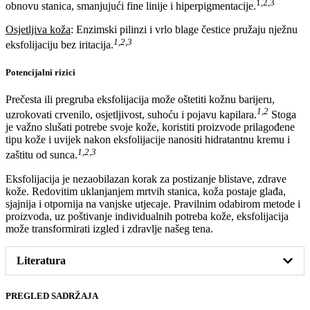
1,2,3
obnovu stanica, smanjujući fine linije i hiperpigmentacije.
Osjetljiva koža
: Enzimski pilinzi i vrlo blage čestice pružaju nježnu
1,2,3
eksfolijaciju bez iritacija.
Potencijalni rizici
Prečesta ili pregruba eksfolijacija može oštetiti kožnu barijeru,
1,2
uzrokovati crvenilo, osjetljivost, suhoću i pojavu kapilara.
Stoga
je važno slušati potrebe svoje kože, koristiti proizvode prilagođene
tipu kože i uvijek nakon eksfolijacije nanositi hidratantnu kremu i
1,2,3
zaštitu od sunca.
Eksfolijacija je nezaobilazan korak za postizanje blistave, zdrave
kože. Redovitim uklanjanjem mrtvih stanica, koža postaje glađa,
sjajnija i otpornija na vanjske utjecaje. Pravilnim odabirom metode i
proizvoda, uz poštivanje individualnih potreba kože, eksfolijacija
može transformirati izgled i zdravlje našeg tena.
Literatura
PREGLED SADRŽAJA