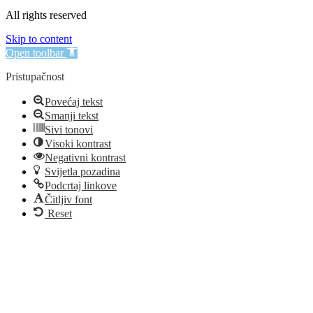
All rights reserved
Skip to content
Open toolbar
Pristupačnost
Povećaj tekst
Smanji tekst
Sivi tonovi
Visoki kontrast
Negativni kontrast
Svijetla pozadina
Podcrtaj linkove
Čitljiv font
Reset