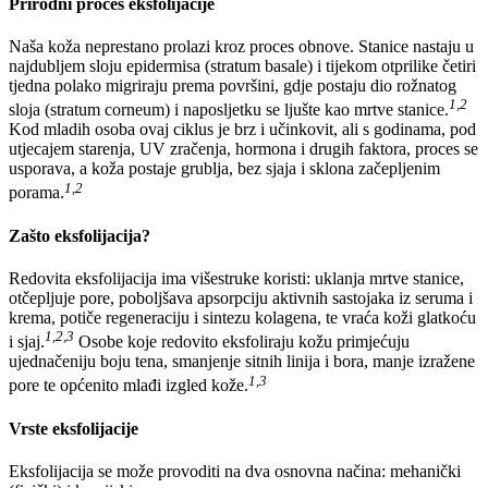
Prirodni proces eksfolijacije
Naša koža neprestano prolazi kroz proces obnove. Stanice nastaju u
najdubljem sloju epidermisa (stratum basale) i tijekom otprilike četiri
tjedna polako migriraju prema površini, gdje postaju dio rožnatog
1,2
sloja (stratum corneum) i naposljetku se ljušte kao mrtve stanice.
Kod mladih osoba ovaj ciklus je brz i učinkovit, ali s godinama, pod
utjecajem starenja, UV zračenja, hormona i drugih faktora, proces se
usporava, a koža postaje grublja, bez sjaja i sklona začepljenim
1,2
porama.
Zašto eksfolijacija?
Redovita eksfolijacija ima višestruke koristi: uklanja mrtve stanice,
otčepljuje pore, poboljšava apsorpciju aktivnih sastojaka iz seruma i
krema, potiče regeneraciju i sintezu kolagena, te vraća koži glatkoću
1,2,3
i sjaj.
Osobe koje redovito eksfoliraju kožu primjećuju
ujednačeniju boju tena, smanjenje sitnih linija i bora, manje izražene
1,3
pore te općenito mlađi izgled kože.
Vrste eksfolijacije
Eksfolijacija se može provoditi na dva osnovna načina: mehanički