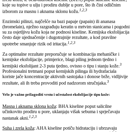
koje su topive u ulju i prodiru dublje u pore, što ih čini odličnim
1,2,3
izborom za masnu i aknama sklonu kožu.
Enzimski pilinzi, najčešće na bazi papaje (papain) ili ananasa
(bromelain), nježno razgrađuju keratin u mrtvim stanicama i pogodni
su za osjetljivu kožu koja ne podnosi kiseline. Kemijska eksfolijacija
često daje ujednačenije i dugotrajnije rezultate, a kod pravilne
1,2,3
upotrebe smanjuje rizik od iritacija.
Za optimalne rezultate preporučuje se kombinacija mehaničke i
kemijske eksfolijacije, primjerice, blagi piling jednom tjedno i
3
kemijski eksfolijant 2-3 puta tjedno, ovisno o tipu i stanju kože.
Profesionalni tretmani poput kemijskih pilinga ili hydrafaciala
koriste jače koncentracije aktivnih sastojaka i donose brže, vidljivije
3
rezultate, ali ih treba provoditi pod nadzorom stručnjaka.
Vrlo je važno prilagoditi vrstu i učestalost eksfolijacije tipu kože
:
Masna i aknama sklona koža
: BHA kiseline poput salicilne
učinkovito prodiru u pore, uklanjaju višak sebuma i sprječavaju
1,2,3
nastanak akni.
Suha i zrela koža
: AHA kiseline potiču hidrataciju i ubrzavaju