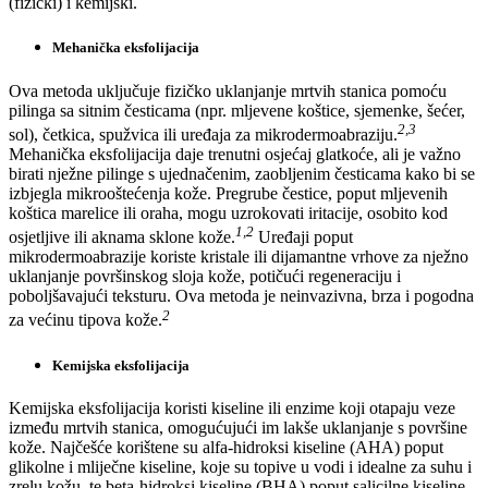
(fizički) i kemijski.
Mehanička eksfolijacija
Ova metoda uključuje fizičko uklanjanje mrtvih stanica pomoću
pilinga sa sitnim česticama (npr. mljevene koštice, sjemenke, šećer,
2,3
sol), četkica, spužvica ili uređaja za mikrodermoabraziju.
Mehanička eksfolijacija daje trenutni osjećaj glatkoće, ali je važno
birati nježne pilinge s ujednačenim, zaobljenim česticama kako bi se
izbjegla mikrooštećenja kože. Pregrube čestice, poput mljevenih
koštica marelice ili oraha, mogu uzrokovati iritacije, osobito kod
1,2
osjetljive ili aknama sklone kože.
Uređaji poput
mikrodermoabrazije koriste kristale ili dijamantne vrhove za nježno
uklanjanje površinskog sloja kože, potičući regeneraciju i
poboljšavajući teksturu. Ova metoda je neinvazivna, brza i pogodna
2
za većinu tipova kože.
Kemijska eksfolijacija
Kemijska eksfolijacija koristi kiseline ili enzime koji otapaju veze
između mrtvih stanica, omogućujući im lakše uklanjanje s površine
kože. Najčešće korištene su alfa-hidroksi kiseline (AHA) poput
glikolne i mliječne kiseline, koje su topive u vodi i idealne za suhu i
zrelu kožu, te beta-hidroksi kiseline (BHA) poput salicilne kiseline,