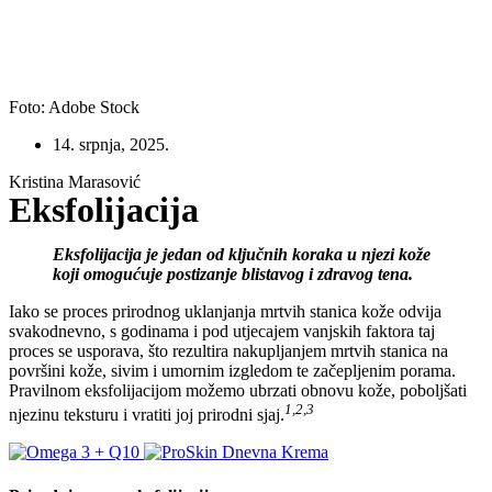
Foto: Adobe Stock
14. srpnja, 2025.
Kristina Marasović
Eksfolijacija
Eksfolijacija je jedan od ključnih koraka u njezi kože
koji omogućuje postizanje blistavog i zdravog tena.
Iako se proces prirodnog uklanjanja mrtvih stanica kože odvija
svakodnevno, s godinama i pod utjecajem vanjskih faktora taj
proces se usporava, što rezultira nakupljanjem mrtvih stanica na
površini kože, sivim i umornim izgledom te začepljenim porama.
Pravilnom eksfolijacijom možemo ubrzati obnovu kože, poboljšati
1,2,3
njezinu teksturu i vratiti joj prirodni sjaj.