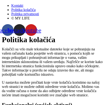
Kontakt
Politika kolačića
Politika privatnosti
© MY LIFE
acebook
Instagram
Youtube
Politika kolačića
Kolačići su vrlo male tekstualne datoteke koje se pohranjuju na
vašem računalu kada posjetite web stranicu, s pomoću kojih se
mogu prikupljati i pohranjivati informacije o vama, vašim
internetskim sklonostima ili vašem uređaju. Najčešće se koriste kako
bi internetska stranica funkcionirala upravo onako kako očekujete.
Takve informacije u pravilu ne odaju izravno tko ste, ali mogu
poboljšati vaše korisničko iskustvo.
U nastavku možete pročitati koje vrste kolačića koristimo na našoj
web stranici te možete odbiti određene vrste kolačića. Molimo vas
da vodite računa o tome da ako odbijete određene vrste kolačića
nećete imati mogućnost koristiti sve značajke web stranice.
Funkcionalni (uvijek aktivni)