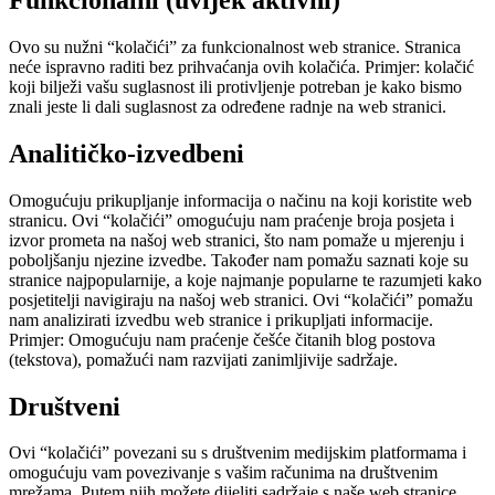
Ovo su nužni “kolačići” za funkcionalnost web stranice. Stranica
neće ispravno raditi bez prihvaćanja ovih kolačića. Primjer: kolačić
koji bilježi vašu suglasnost ili protivljenje potreban je kako bismo
znali jeste li dali suglasnost za određene radnje na web stranici.
Analitičko-izvedbeni
Omogućuju prikupljanje informacija o načinu na koji koristite web
stranicu. Ovi “kolačići” omogućuju nam praćenje broja posjeta i
izvor prometa na našoj web stranici, što nam pomaže u mjerenju i
poboljšanju njezine izvedbe. Također nam pomažu saznati koje su
stranice najpopularnije, a koje najmanje popularne te razumjeti kako
posjetitelji navigiraju na našoj web stranici. Ovi “kolačići” pomažu
nam analizirati izvedbu web stranice i prikupljati informacije.
Primjer: Omogućuju nam praćenje češće čitanih blog postova
(tekstova), pomažući nam razvijati zanimljivije sadržaje.
Društveni
Ovi “kolačići” povezani su s društvenim medijskim platformama i
omogućuju vam povezivanje s vašim računima na društvenim
mrežama. Putem njih možete dijeliti sadržaje s naše web stranice.