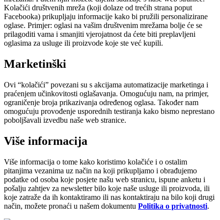
Kolačići društvenih mreža (koji dolaze od trećih strana poput
Facebooka) prikupljaju informacije kako bi pružili personalizirane
oglase. Primjer: oglasi na vašim društvenim mrežama bolje će se
prilagoditi vama i smanjiti vjerojatnost da ćete biti preplavljeni
oglasima za usluge ili proizvode koje ste već kupili.
Marketinški
Ovi “kolačići” povezani su s akcijama automatizacije marketinga i
praćenjem učinkovitosti oglašavanja. Omogućuju nam, na primjer,
ograničenje broja prikazivanja određenog oglasa. Također nam
omogućuju provođenje usporednih testiranja kako bismo neprestano
poboljšavali izvedbu naše web stranice.
Više informacija
Više informacija o tome kako koristimo kolačiće i o ostalim
pitanjima vezanima uz način na koji prikupljamo i obrađujemo
podatke od osoba koje posjete našu web stranicu, ispune anketu i
pošalju zahtjev za newsletter bilo koje naše usluge ili proizvoda, ili
koje zatraže da ih kontaktiramo ili nas kontaktiraju na bilo koji drugi
način, možete pronaći u našem dokumentu
Politika o privatnosti
.