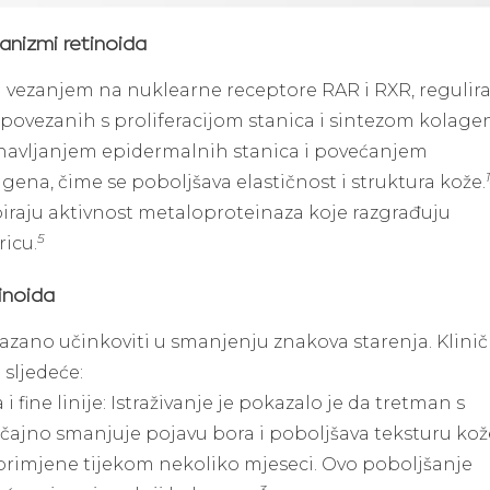
anizmi retinoida
u vezanjem na nuklearne receptore RAR i RXR, regulira
povezanih s proliferacijom stanica i sintezom kolage
bnavljanjem epidermalnih stanica i povećanjem
1
gena, čime se poboljšava elastičnost i struktura kože.
iraju aktivnost metaloproteinaza koje razgrađuju
5
icu.
inoida
azano učinkoviti u smanjenju znakova starenja. Klini
 sljedeće:
i fine linije: Istraživanje je pokazalo je da tretman s
čajno smanjuje pojavu bora i poboljšava teksturu kož
primjene tijekom nekoliko mjeseci. Ovo poboljšanje
3