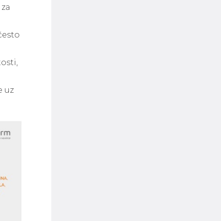
 za
često
osti,
e uz