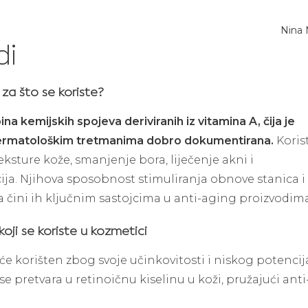
Nina
di
i za što se koriste?
ina kemijskih spojeva deriviranih iz vitamina A, čija je
dermatološkim tretmanima dobro dokumentirana.
Koris
eksture kože, smanjenje bora, liječenje akni i
ja. Njihova sposobnost stimuliranja obnove stanica i
 čini ih ključnim sastojcima u anti-aging proizvodima
koji se koriste u kozmetici
šće korišten zbog svoje učinkovitosti i niskog potencij
l se pretvara u retinoičnu kiselinu u koži, pružajući anti