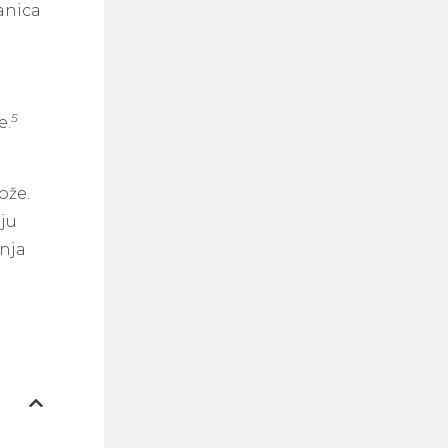
anica
5
e.
ože.
aju
anja