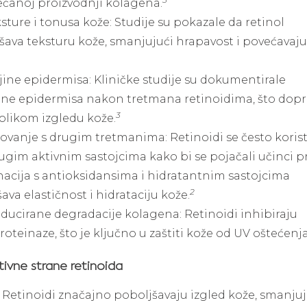
ećanoj proizvodnji kolagena.
ksture i tonusa kože: Studije su pokazale da retinol
ava teksturu kože, smanjujući hrapavost i povećavaju
jine epidermisa: Kliničke studije su dokumentirale
ine epidermisa nakon tretmana retinoidima, što dopr
3
olikom izgledu kože.
elovanje s drugim tretmanima: Retinoidi se često koris
ugim aktivnim sastojcima kako bi se pojačali učinci p
nacija s antioksidansima i hidratantnim sastojcima
2
va elastičnost i hidrataciju kože.
inducirane degradacije kolagena: Retinoidi inhibiraju
teinaze, što je ključno u zaštiti kože od UV oštećenja
tivne strane retinoida
Retinoidi značajno poboljšavaju izgled kože, smanjuj