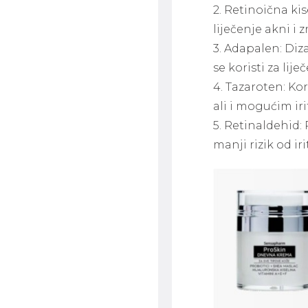
2. Retinoična kis
liječenje akni i 
3. Adapalen: Diz
se koristi za lije
4. Tazaroten: Kor
ali i mogućim ir
5. Retinaldehid: 
manji rizik od ir