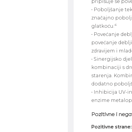
pripisuje se pov
• Poboljšanje te
značajno poboljš
4
glatkoću.
• Povećanje debl
povećanje deblj
zdravijem i mlad
• Sinergijsko dj
kombinaciji s dr
starenja. Kombi
dodatno poboljša
• Inhibicija UV-
enzime metalopro
Pozitivne i nega
Pozitivne strane: