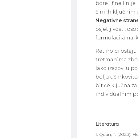
bore i fine lini
čini ih ključnim
Negativne stran
osjetljivosti, os
formulacijama, 
Retinoidi ostaju
tretmanima zbog 
Iako izazovi u p
bolju učinkovito
bit će ključna z
individualnim p
Literatura
1. Quan, T. (2023).