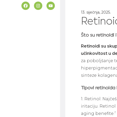
13. siječnja, 2025.
Retinoi
Što su retinoidi 
Retinoidi su skup
učinkovitost u 
za poboljšanje t
hiperpigmentaci
sinteze kolagena
Tipovi retinoida 
1. Retinol: Najče
iritaciju. Retino
1
aging benefite.