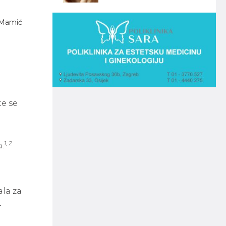
 Mamić
te se
1, 2
.
ala za
-