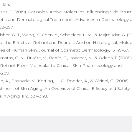
 1614.
zisz, E. (2019). Retinoids: Active Molecules Influencing Skin Struc
tic and Dermatological Treatments. Advances in Dermatology 
92–397.
 Fisher, G. J., Wang, X., Chen, Y., Schneider, L. M., & Majmudar, G. (2
 the Effects of Retinol and Retinoic Acid on Histological, Molec
ties of Human Skin. Journal of Cosmetic Dermatology, 15, 49–57.
matas, G. N., Bruère, V., Bertin, C., Issachar, N., & Oddos, T. (2009)
 Retinol: From Molecular to Clinical. Skin Pharmacology and
–209.
e, A., Patravale, V., Korting, H. C., Roeder, A., & Weindl, G. (2006).
atment of Skin Aging: An Overview of Clinical Efficacy and Safety.
s in Aging, 1(4), 327–348.