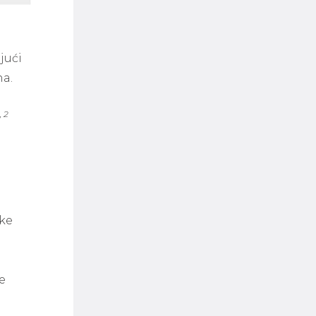
jući
na.
, 2
čke
e