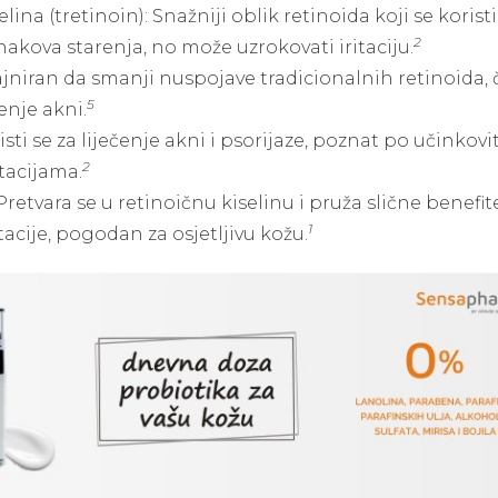
elina (tretinoin): Snažniji oblik retinoida koji se koristi
2
znakova starenja, no može uzrokovati iritaciju.
ajniran da smanji nuspojave tradicionalnih retinoida, 
5
čenje akni.
isti se za liječenje akni i psorijaze, poznat po učinkovit
2
itacijama.
Pretvara se u retinoičnu kiselinu i pruža slične benefit
1
itacije, pogodan za osjetljivu kožu.