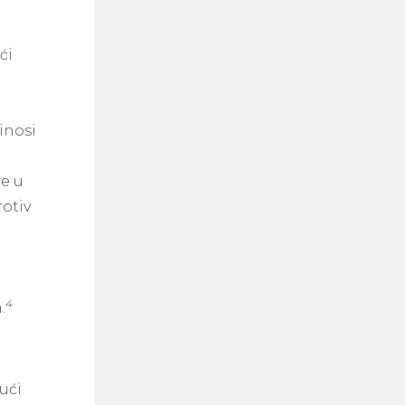
ći
inosi
te u
rotiv
4
.
ući