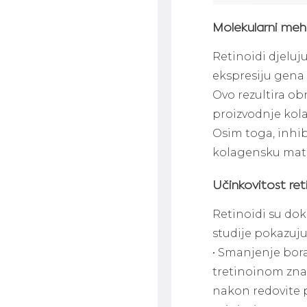
Molekularni meh
Retinoidi djeluj
ekspresiju gena 
Ovo rezultira o
proizvodnje kola
Osim toga, inhib
kolagensku matr
Učinkovitost ret
Retinoidi su dok
studije pokazuju
• Smanjenje bora 
tretinoinom zna
nakon redovite 