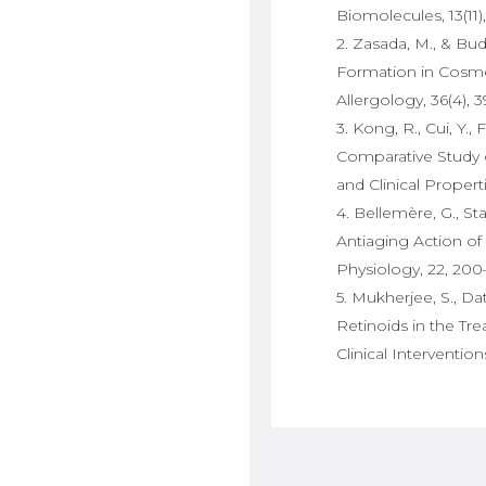
Biomolecules, 13(11),
2. Zasada, M., & Bud
Formation in Cosme
Allergology, 36(4), 3
3. Kong, R., Cui, Y.,
Comparative Study of
and Clinical Proper
4. Bellemère, G., Sta
Antiaging Action of
Physiology, 22, 200
5. Mukherjee, S., Dat
Retinoids in the Tre
Clinical Intervention