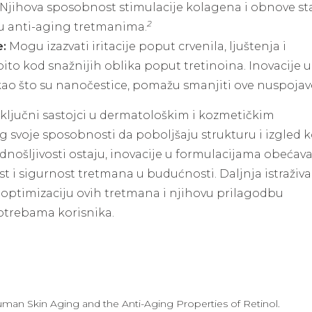
je. Njihova sposobnost stimulacije kolagena i obnove st
2
 u anti-aging tretmanima.
e:
Mogu izazvati iritacije poput crvenila, ljuštenja i
obito kod snažnijih oblika poput tretinoina. Inovacije u
kao što su nanočestice, pomažu smanjiti ove nuspojav
 ključni sastojci u dermatološkim i kozmetičkim
svoje sposobnosti da poboljšaju strukturu i izgled k
odnošljivosti ostaju, inovacije u formulacijama obećav
st i sigurnost tretmana u budućnosti. Daljnja istraživ
a optimizaciju ovih tretmana i njihovu prilagodbu
otrebama korisnika.
 Human Skin Aging and the Anti-Aging Properties of Retinol.