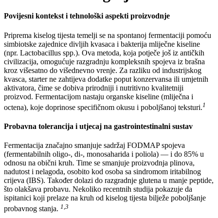
Povijesni kontekst i tehnološki aspekti proizvodnje
Priprema kiselog tijesta temelji se na spontanoj fermentaciji pomoću
simbiotske zajednice divljih kvasaca i bakterija mliječne kiseline
(npr. Lactobacillus spp.). Ova metoda, koja potječe još iz antičkih
civilizacija, omogućuje razgradnju kompleksnih spojeva iz brašna
kroz višesatno do višednevno vrenje. Za razliku od industrijskog
kvasca, starter ne zahtijeva dodatke poput konzervansa ili umjetnih
aktivatora, čime se dobiva prirodniji i nutritivno kvalitetniji
proizvod. Fermentacijom nastaju organske kiseline (mliječna i
1
octena), koje doprinose specifičnom okusu i poboljšanoj teksturi.
Probavna tolerancija i utjecaj na gastrointestinalni sustav
Fermentacija značajno smanjuje sadržaj FODMAP spojeva
(fermentabilnih oligo-, di-, monosaharida i poliola) — i do 85% u
odnosu na obični kruh. Time se smanjuje proizvodnja plinova,
nadutost i nelagoda, osobito kod osoba sa sindromom iritabilnog
crijeva (IBS). Također dolazi do razgradnje glutena u manje peptide,
što olakšava probavu. Nekoliko recentnih studija pokazuje da
ispitanici koji prelaze na kruh od kiselog tijesta bilježe poboljšanje
1,3
probavnog stanja.