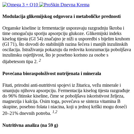
Modulacija glikemijskog odgovora i metaboličke prednosti
Organske kiseline iz fermentacije usporavaju razgradnju škroba i
time omogućuju sporiju apsorpciju glukoze. Glikemijski indeks
kiselog tijesta (GI 54) značajno je niži u usporedbi s bijelim kruhom
(GI 71), što dovodi do stabilnijih razina šećera i manjih inzulinskih
oscilacija. Istraživanja pokazuju da redovita konzumacija poboljšava
inzulinsku osjetljivost, što je posebno korisno za osobe s
2
dijabetesom tipa 2.
Povećana bioraspoloživost nutrijenata i minerala
Fitati, prirodni anti-nutritivni spojevi iz žitarica, vežu minerale i
smanjuju njihovu apsorpciju. Fermentacija kiselog tijesta razgrađuje
do 96% fitinske kiseline, čime se poboljšava iskoristivost željeza,
magnezija i kalcija. Osim toga, povećava se sinteza vitamina B
skupine, posebno folata i niacina, koji u jednoj kriški mogu doseći
1,2
20–21% dnevnih potreba.
Nutritivna analiza (na 59 g)