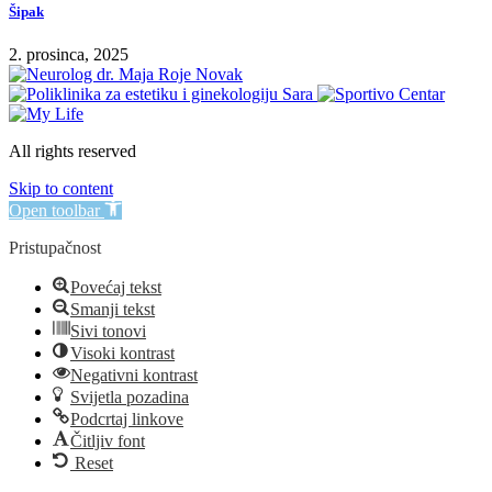
Šipak
2. prosinca, 2025
All rights reserved
Skip to content
Open toolbar
Pristupačnost
Povećaj tekst
Smanji tekst
Sivi tonovi
Visoki kontrast
Negativni kontrast
Svijetla pozadina
Podcrtaj linkove
Čitljiv font
Reset