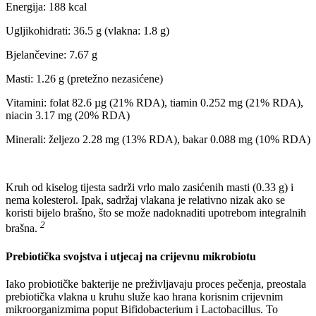
Energija: 188 kcal
Ugljikohidrati: 36.5 g (vlakna: 1.8 g)
Bjelančevine: 7.67 g
Masti: 1.26 g (pretežno nezasićene)
Vitamini: folat 82.6 µg (21% RDA), tiamin 0.252 mg (21% RDA),
niacin 3.17 mg (20% RDA)
Minerali: željezo 2.28 mg (13% RDA), bakar 0.088 mg (10% RDA)
Kruh od kiselog tijesta sadrži vrlo malo zasićenih masti (0.33 g) i
nema kolesterol. Ipak, sadržaj vlakana je relativno nizak ako se
koristi bijelo brašno, što se može nadoknaditi upotrebom integralnih
2
brašna.
Prebiotička svojstva i utjecaj na crijevnu mikrobiotu
Iako probiotičke bakterije ne preživljavaju proces pečenja, preostala
prebiotička vlakna u kruhu služe kao hrana korisnim crijevnim
mikroorganizmima poput Bifidobacterium i Lactobacillus. To