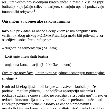
rezultira većom proizvodnjom kratkolančanih masnih kiselina (npr.
butirata), koje jačaju crijevnu barijeru, smanjuju upale i podržavaju
1
imunološki odgovor.
Ograničenja i preporuke za konzumaciju
Iako nije prikladan za osobe s celijakijom (osim bezglutenskih
varijanti), zbog niskog FODMAP sadržaja može biti prihvatljiv za
osjetljive osobe. Preporučuje se:
– dugotrajna fermentacija (24+ sata)
– korištenje integralnih brašna
– umjerena konzumacija (1–2 kriške dnevno)
Ove mjere povećavaju nutritivnu vrijednost i smanjuju potencijalne
3
smetnje.
Kruh od kiselog tijesta nudi brojne zdravstvene koristi: potiče
probavu, regulira glikemiju, poboljšava apsorpciju minerala i
podržava zdravlje crijeva. Iako ne predstavlja „superhranu“, njegova
redovita konzumacija u okviru uravnotežene prehrane može imati
značajan pozitivan učinak, osobito za osobe s probavnim i
metaboličkim tegobama. Potrebna su daljnja istraživanja kako bi se