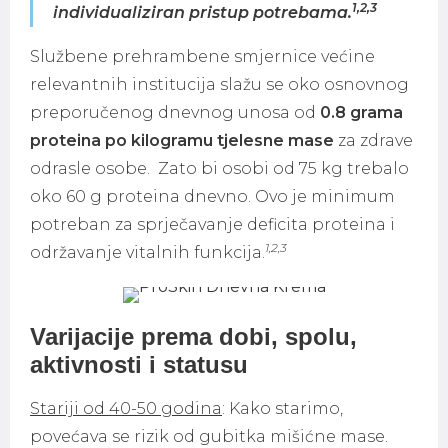
1,2,3
individualiziran pristup potrebama.
Službene prehrambene smjernice većine
relevantnih institucija slažu se oko osnovnog
preporučenog dnevnog unosa od
0.8 grama
proteina po kilogramu tjelesne mase
za zdrave
odrasle osobe. Zato bi osobi od 75 kg trebalo
oko 60 g proteina dnevno. Ovo je minimum
potreban za sprječavanje deficita proteina i
1,2,3
održavanje vitalnih funkcija.
Varijacije prema dobi, spolu,
aktivnosti i statusu
Stariji od 40-50 godina
: Kako starimo,
povećava se rizik od gubitka mišićne mase.