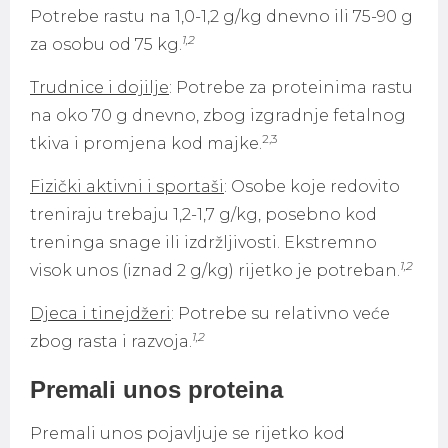
Potrebe rastu na 1,0-1,2 g/kg dnevno ili 75-90 g
1,2
za osobu od 75 kg.
Trudnice i dojilje
: Potrebe za proteinima rastu
na oko 70 g dnevno, zbog izgradnje fetalnog
2,3
tkiva i promjena kod majke.
Fizički aktivni i sportaši
: Osobe koje redovito
treniraju trebaju 1,2-1,7 g/kg, posebno kod
treninga snage ili izdržljivosti. Ekstremno
1,2
visok unos (iznad 2 g/kg) rijetko je potreban.
Djeca i tinejdžeri
: Potrebe su relativno veće
1,2
zbog rasta i razvoja.
Premali unos proteina
Premali unos pojavljuje se rijetko kod