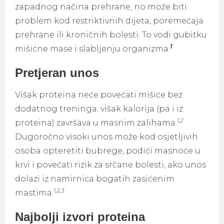
zapadnog načina prehrane, no može biti
problem kod restriktivnih dijeta, poremećaja
prehrane ili kroničnih bolesti. To vodi gubitku
1
mišićne mase i slabljenju organizma.
Pretjeran unos
Višak proteina neće povećati mišiće bez
dodatnog treninga; višak kalorija (pa i iz
1,2
proteina) završava u masnim zalihama.
Dugoročno visoki unos može kod osjetljivih
osoba opteretiti bubrege, podići masnoće u
krvi i povećati rizik za srčane bolesti, ako unos
dolazi iz namirnica bogatih zasićenim
1,2,3
mastima.
Najbolji izvori proteina