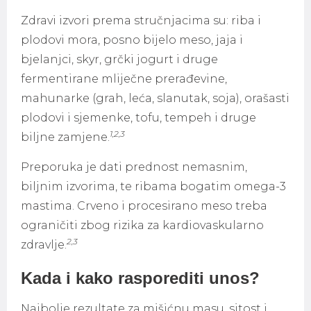
Zdravi izvori prema stručnjacima su: riba i
plodovi mora, posno bijelo meso, jaja i
bjelanjci, skyr, grčki jogurt i druge
fermentirane mliječne prerađevine,
mahunarke (grah, leća, slanutak, soja), orašasti
plodovi i sjemenke, tofu, tempeh i druge
1,2,3
biljne zamjene.
Preporuka je dati prednost nemasnim,
biljnim izvorima, te ribama bogatim omega-3
mastima. Crveno i procesirano meso treba
ograničiti zbog rizika za kardiovaskularno
2,3
zdravlje.
Kada i kako rasporediti unos?
Najbolje rezultate za mišićnu masu, sitost i