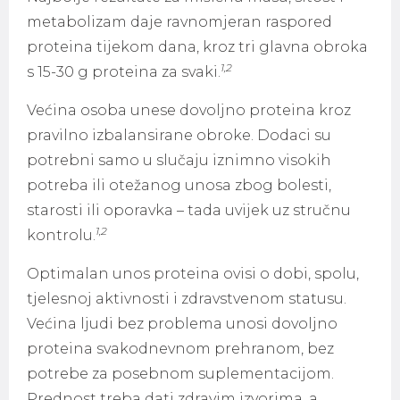
metabolizam daje ravnomjeran raspored
proteina tijekom dana, kroz tri glavna obroka
1,2
s 15-30 g proteina za svaki.
Većina osoba unese dovoljno proteina kroz
pravilno izbalansirane obroke. Dodaci su
potrebni samo u slučaju iznimno visokih
potreba ili otežanog unosa zbog bolesti,
starosti ili oporavka – tada uvijek uz stručnu
1,2
kontrolu.
Optimalan unos proteina ovisi o dobi, spolu,
tjelesnoj aktivnosti i zdravstvenom statusu.
Većina ljudi bez problema unosi dovoljno
proteina svakodnevnom prehranom, bez
potrebe za posebnom suplementacijom.
Prednost treba dati zdravim izvorima, a