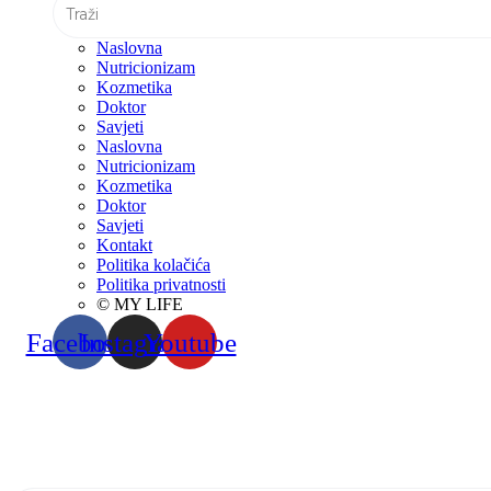
Naslovna
Nutricionizam
Kozmetika
Doktor
Savjeti
Naslovna
Nutricionizam
Kozmetika
Doktor
Savjeti
Kontakt
Politika kolačića
Politika privatnosti
© MY LIFE
Facebook
Instagram
Youtube