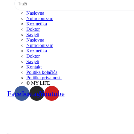
Naslovna
Nutricionizam
Kozmetika
Doktor
Savjeti
Naslovna
Nutricionizam
Kozmetika
Doktor
Savjeti
Kontakt
Politika kolačića
Politika privatnosti
© MY LIFE
Facebook
Instagram
Youtube