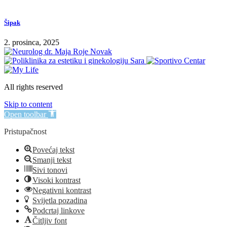
Šipak
2. prosinca, 2025
All rights reserved
Skip to content
Open toolbar
Pristupačnost
Povećaj tekst
Smanji tekst
Sivi tonovi
Visoki kontrast
Negativni kontrast
Svijetla pozadina
Podcrtaj linkove
Čitljiv font