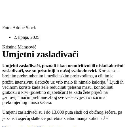
Foto: Adobe Stock
2. lipnja, 2025.
Kristina Marasović
Umjetni zaslađivači
Umjetni zaslađivači, poznati i kao nenutritivni ili niskokalorični
zaslađivači, sve su prisutniji u našoj svakodnevici.
Koriste se u
brojnim prehrambenim i medicinskim proizvodima, a cilj im je
1
pružiti intenzivnu slatkoću uz vrlo malo ili nimalo kalorija.
Ljudi ih
većinom koriste kada žele reducirati tjelesnu masu, kontrolirati
glukozu u krvi (posebno dijabetičari) te kada žele prijeći na
„zdraviji“ način prehrane zbog sve veće svijesti o rizicima
prekomjernog unosa šećera.
Umjetni zaslađivači su i do 13.000 puta slađi od običnog šećera, pa
1,3
je za isti osjećaj slatkoće potrebna znatno manja količina.