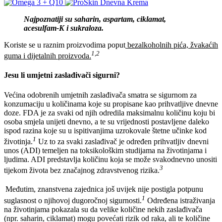
Najpoznatiji su saharin, aspartam, ciklamat,
acesulfam-K i sukraloza.
Koriste se u raznim proizvodima poput
bezalkoholnih pića, žvakaćih
1,2
guma i dijetalnih proizvoda.
Jesu li umjetni zaslađivači sigurni?
Većina odobrenih umjetnih zaslađivača smatra se sigurnom za
konzumaciju u količinama koje su propisane kao prihvatljive dnevne
doze. FDA je za svaki od njih odredila maksimalnu količinu koju bi
osoba smjela unijeti dnevno, a te su vrijednosti postavljene daleko
ispod razina koje su u ispitivanjima uzrokovale štetne učinke kod
1
životinja.
Uz to za svaki zaslađivač je određen prihvatljiv dnevni
unos (ADI) temeljen na toksikološkim studijama na životinjama i
ljudima. ADI predstavlja količinu koja se može svakodnevno unositi
3
tijekom života bez značajnog zdravstvenog rizika.
Međutim, znanstvena zajednica još uvijek nije postigla potpunu
1
suglasnost o njihovoj dugoročnoj sigurnosti.
Određena istraživanja
na životinjama pokazala su da velike količine nekih zaslađivača
(npr. saharin, ciklamat) mogu povećati rizik od raka, ali te količine