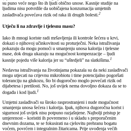
su puno veće nego što ih ljudi obično unose. Kasnije studije na
ljudima nisu potvrdile da uobičajena konzumacija umjetnih
2
zaslađivača povećava rizik od raka ili drugih bolesti.
Utječu li na zdravlje i tjelesnu masu?
Iako ih mnogi koriste radi mršavljenja ili kontrole šećera u krvi,
dokazi o njihovoj učinkovitosti su proturječni. Neka istraživanja
pokazuju da mogu pomoći u smanjenju unosa kalorija i tjelesne
mase, dok druga ukazuju na mogućnost kompenzacije – ljudi
1
kasnije pojedu više kalorija jer su “uštedjeli” na slatkišima.
Nedavna istraživanja na životinjama pokazala su da neki zaslađivači
mogu utjecati na crijevnu mikrobiotu i time potencijalno pogoršati
toleranciju na glukozu, što bi dugoročno moglo povećati rizik od
dijabetesa i pretilosti. No, još uvijek nema dovoljno dokaza da se to
1
događa i kod ljudi.
Umjetni zaslađivači su široko rasprostranjeni i nude mogućnost
smanjenja unosa šećera i kalorija. Ipak, njihova dugoročna korist i
sigurnost još uvijek nisu potpuno razjašnjene. Najbolji pristup je
umjerenost – koristiti ih povremeno i u skladu s preporučenim
dnevnim dozama, te se fokusirati na cjelovitu prehranu bogatu
voćem, povrćem i integralnim žitaricama. Prije uvođenja većih