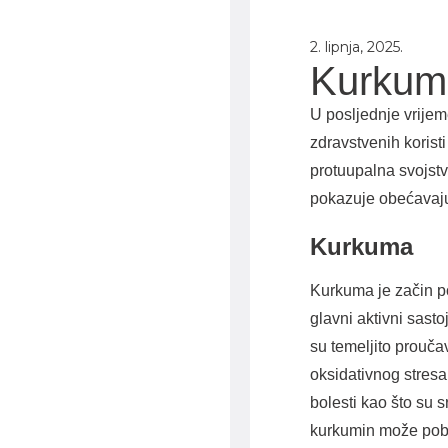
2. lipnja, 2025.
Kurkuma
U posljednje vrijem
zdravstvenih korist
protuupalna svojstv
pokazuje obećavajuće
Kurkuma
Kurkuma je začin po
glavni aktivni sast
su temeljito proučav
oksidativnog stresa 
bolesti kao što su s
kurkumin može pobo