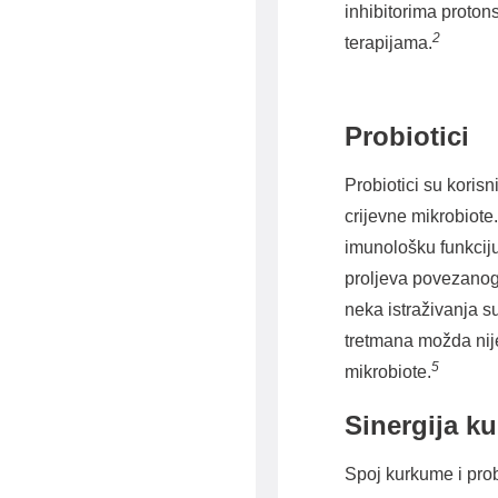
inhibitorima proton
2
terapijama.
Probiotici
Probiotici su koris
crijevne mikrobiote.
imunološku funkciju 
proljeva povezanog 
neka istraživanja s
tretmana možda nije
5
mikrobiote.
Sinergija k
Spoj kurkume i prob