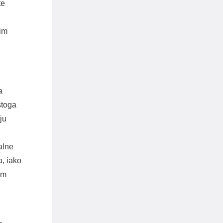
te
kim
a
stoga
ju
alne
a, iako
im