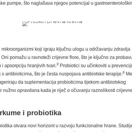
ske pumpe, što naglašava njegov potencijal u gastroenterološk
ni mikroorganizmi koji igraju ključnu ulogu u održavanju zdravlja
 Oni pomažu u ravnoteži crijevne flore, što je ključno za probav
9
i apsorpciju hranjivih tvari.
Probiotici su učinkoviti u prevenciji
6
s antibioticima, što je česta nuspojava antibiotske terapije.
Me
ugeriraju da suplementacija probioticima tijekom antibiotskog
 nužno opravdana kada je riječ o očuvanju raznolikosti crijevn
urkume i probiotika
iotika otvara novi horizont u razvoju funkcionalne hrane. Studij