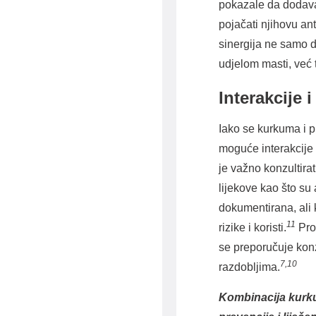
pokazale da dodavan
pojačati njihovu an
sinergija ne samo d
udjelom masti, već
Interakcije 
Iako se kurkuma i p
moguće interakcije 
je važno konzultira
lijekove kao što su
dokumentirana, ali 
11
rizike i koristi.
Prob
se preporučuje konz
7,10
razdobljima.
Kombinacija kurku