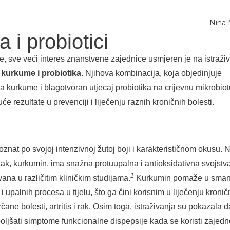
Nina
 i probiotici
e, sve veći interes znanstvene zajednice usmjeren je na istraži
i
kurkume i probiotika
. Njihova kombinacija, koja objedinjuje
a kurkume i blagotvoran utjecaj probiotika na crijevnu mikrobiot
 rezultate u prevenciji i liječenju raznih kroničnih bolesti.
znat po svojoj intenzivnoj žutoj boji i karakterističnom okusu. 
ojak, kurkumin, ima snažna protuupalna i antioksidativna svojstv
1
ana u različitim kliničkim studijama.
Kurkumin pomaže u sman
i upalnih procesa u tijelu, što ga čini korisnim u liječenju kronič
rčane bolesti, artritis i rak. Osim toga, istraživanja su pokazala d
ljšati simptome funkcionalne dispepsije kada se koristi zajedn