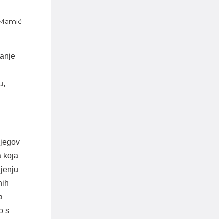
 Mamić
vanje
u,
Njegov
a koja
jenju
nih
a
o s