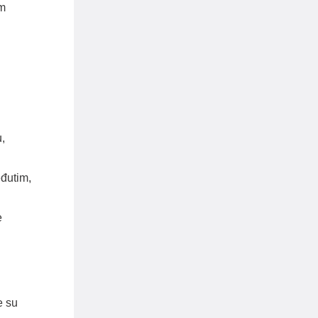
im
u,
đutim,
e
e su