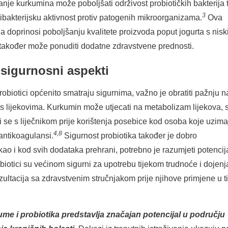
je kurkumina može poboljšati održivost probiotičkih bakterija 
3
tibakterijsku aktivnost protiv patogenih mikroorganizama.
Ova
a doprinosi poboljšanju kvalitete proizvoda poput jogurta s nis
 također može ponuditi dodatne zdravstvene prednosti.
i sigurnosni aspekti
robiotici općenito smatraju sigurnima, važno je obratiti pažnju n
s lijekovima. Kurkumin može utjecati na metabolizam lijekova, 
ti se s liječnikom prije korištenja posebice kod osoba koje uzima
4,8
 antikoagulansi.
Sigurnost probiotika također je dobro
kao i kod svih dodataka prehrani, potrebno je razumjeti potencij
iotici su većinom sigurni za upotrebu tijekom trudnoće i dojenj
ultacija sa zdravstvenim stručnjakom prije njihove primjene u t
me i probiotika predstavlja značajan potencijal u području