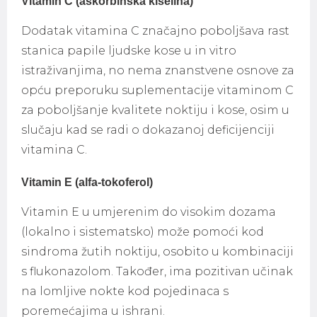
Vitamin C (askorbinska kiselina)
Dodatak vitamina C značajno poboljšava rast
stanica papile ljudske kose u in vitro
istraživanjima, no nema znanstvene osnove za
opću preporuku suplementacije vitaminom C
za poboljšanje kvalitete noktiju i kose, osim u
slučaju kad se radi o dokazanoj deficijenciji
vitamina C.
Vitamin E (alfa-tokoferol)
Vitamin E u umjerenim do visokim dozama
(lokalno i sistematsko) može pomoći kod
sindroma žutih noktiju, osobito u kombinaciji
s flukonazolom. Također, ima pozitivan učinak
na lomljive nokte kod pojedinaca s
poremećajima u ishrani.