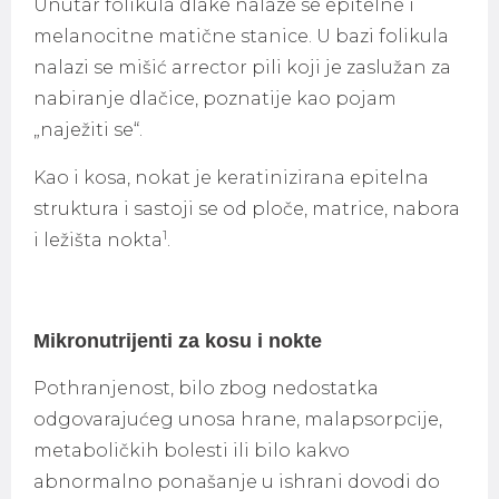
Unutar folikula dlake nalaze se epitelne i
melanocitne matične stanice. U bazi folikula
nalazi se mišić arrector pili koji je zaslužan za
nabiranje dlačice, poznatije kao pojam
„naježiti se“.
Kao i kosa, nokat je keratinizirana epitelna
struktura i sastoji se od ploče, matrice, nabora
1
i ležišta nokta
.
Mikronutrijenti za kosu i nokte
Pothranjenost, bilo zbog nedostatka
odgovarajućeg unosa hrane, malapsorpcije,
metaboličkih bolesti ili bilo kakvo
abnormalno ponašanje u ishrani dovodi do