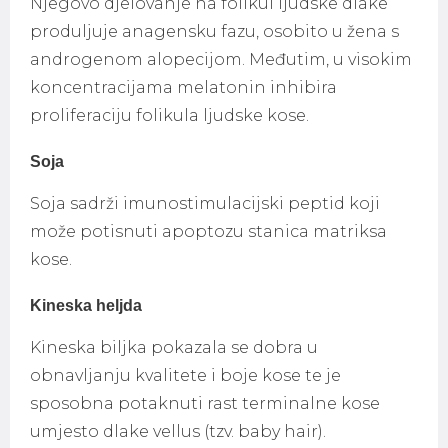
Njegovo djelovanje na folikul ljudske dlake
produljuje anagensku fazu, osobito u žena s
androgenom alopecijom. Međutim, u visokim
koncentracijama melatonin inhibira
proliferaciju folikula ljudske kose.
Soja
Soja sadrži imunostimulacijski peptid koji
može potisnuti apoptozu stanica matriksa
kose.
Kineska heljda
Kineska biljka pokazala se dobra u
obnavljanju kvalitete i boje kose te je
sposobna potaknuti rast terminalne kose
umjesto dlake vellus (tzv. baby hair).