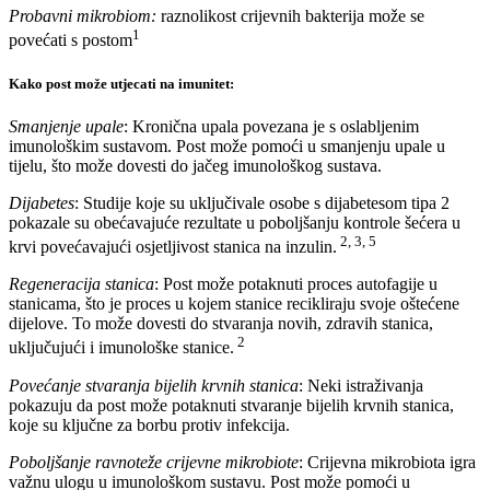
Probavni mikrobiom:
raznolikost crijevnih bakterija može se
1
povećati s postom
Kako post može utjecati na imunitet:
Smanjenje upale
: Kronična upala povezana je s oslabljenim
imunološkim sustavom. Post može pomoći u smanjenju upale u
tijelu, što može dovesti do jačeg imunološkog sustava.
Dijabetes
: Studije koje su uključivale osobe s dijabetesom tipa 2
pokazale su obećavajuće rezultate u poboljšanju kontrole šećera u
2, 3, 5
krvi povećavajući osjetljivost stanica na inzulin.
Regeneracija stanica
: Post može potaknuti proces autofagije u
stanicama, što je proces u kojem stanice recikliraju svoje oštećene
dijelove. To može dovesti do stvaranja novih, zdravih stanica,
2
uključujući i imunološke stanice.
Povećanje stvaranja bijelih krvnih stanica
: Neki istraživanja
pokazuju da post može potaknuti stvaranje bijelih krvnih stanica,
koje su ključne za borbu protiv infekcija.
Poboljšanje ravnoteže crijevne mikrobiote
: Crijevna mikrobiota igra
važnu ulogu u imunološkom sustavu. Post može pomoći u