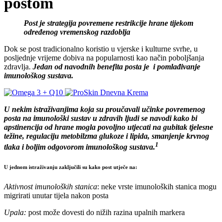
postom
Post je strategija povremene restrikcije hrane tijekom
određenog vremenskog razdoblja
Dok se post tradicionalno koristio u vjerske i kulturne svrhe, u
posljednje vrijeme dobiva na popularnosti kao način poboljšanja
zdravlja.
Jedan od navodnih benefita posta je i pomlađivanje
imunološkog sustava.
U nekim istraživanjima koja su proučavali učinke povremenog
posta na imunološki sustav u zdravih ljudi se navodi kako bi
apstinencija od hrane mogla povoljno utjecati na gubitak tjelesne
težine, regulaciju metobilzma glukoze i lipida, smanjenje krvnog
1
tlaka i boljim odgovorom imunološkog sustava.
U jednom istraživanju zaključili su kako post utječe na:
Aktivnost imunoloških stanica
: neke vrste imunoloških stanica mogu
migrirati unutar tijela nakon posta
Upala:
post može dovesti do nižih razina upalnih markera