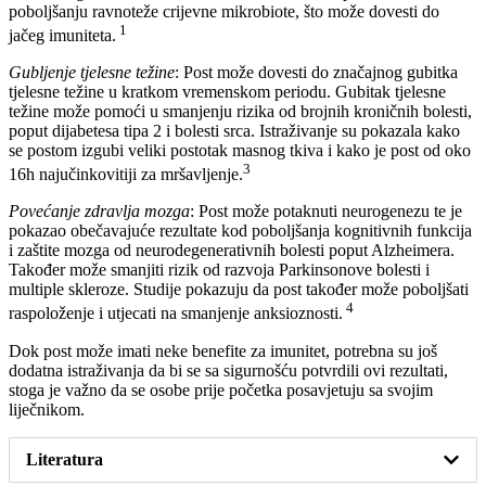
poboljšanju ravnoteže crijevne mikrobiote, što može dovesti do
1
jačeg imuniteta.
Gubljenje tjelesne težine
: Post može dovesti do značajnog gubitka
tjelesne težine u kratkom vremenskom periodu. Gubitak tjelesne
težine može pomoći u smanjenju rizika od brojnih kroničnih bolesti,
poput dijabetesa tipa 2 i bolesti srca. Istraživanje su pokazala kako
se postom izgubi veliki postotak masnog tkiva i kako je post od oko
3
16h najučinkovitiji za mršavljenje.
Povećanje zdravlja mozga
: Post može potaknuti neurogenezu te je
pokazao obečavajuće rezultate kod poboljšanja kognitivnih funkcija
i zaštite mozga od neurodegenerativnih bolesti poput Alzheimera.
Također može smanjiti rizik od razvoja Parkinsonove bolesti i
multiple skleroze. Studije pokazuju da post također može poboljšati
4
raspoloženje i utjecati na smanjenje anksioznosti.
Dok post može imati neke benefite za imunitet, potrebna su još
dodatna istraživanja da bi se sa sigurnošću potvrdili ovi rezultati,
stoga je važno da se osobe prije početka posavjetuju sa svojim
liječnikom.
Literatura