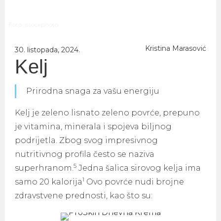
Foto: istockphoto
Kristina Marasović
30. listopada, 2024.
Kelj
Prirodna snaga za vašu energiju
Kelj je zeleno lisnato zeleno povrće, prepuno
je vitamina, minerala i spojeva biljnog
podrijetla. Zbog svog impresivnog
nutritivnog profila često se naziva
5
superhranom.
Jedna šalica sirovog kelja ima
1
samo 20 kalorija
Ovo povrće nudi brojne
zdravstvene prednosti, kao što su: