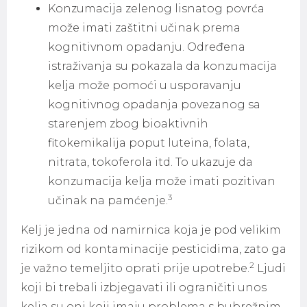
Konzumacija zelenog lisnatog povrća
može imati zaštitni učinak prema
kognitivnom opadanju. Određena
istraživanja su pokazala da konzumacija
kelja može pomoći u usporavanju
kognitivnog opadanja povezanog sa
starenjem zbog bioaktivnih
fitokemikalija poput luteina, folata,
nitrata, tokoferola itd. To ukazuje da
konzumacija kelja može imati pozitivan
3
učinak na pamćenje.
Kelj je jedna od namirnica koja je pod velikim
rizikom od kontaminacije pesticidima, zato ga
2
je važno temeljito oprati prije upotrebe.
Ljudi
koji bi trebali izbjegavati ili ograničiti unos
kelja su oni koji imaju problema s bubrežnim