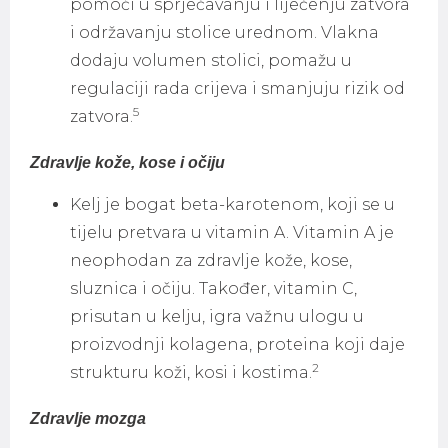
pomoći u sprječavanju i liječenju zatvora
i održavanju stolice urednom. Vlakna
dodaju volumen stolici, pomažu u
regulaciji rada crijeva i smanjuju rizik od
5
zatvora.
Zdravlje kože, kose i očiju
Kelj je bogat beta-karotenom, koji se u
tijelu pretvara u vitamin A. Vitamin A je
neophodan za zdravlje kože, kose,
sluznica i očiju. Također, vitamin C,
prisutan u kelju, igra važnu ulogu u
proizvodnji kolagena, proteina koji daje
2
strukturu koži, kosi i kostima.
Zdravlje mozga