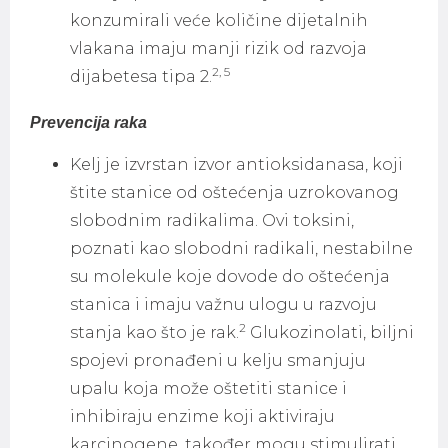
konzumirali veće količine dijetalnih
vlakana imaju manji rizik od razvoja
2, 5
dijabetesa tipa 2.
Prevencija raka
Kelj je izvrstan izvor antioksidanasa, koji
štite stanice od oštećenja uzrokovanog
slobodnim radikalima. Ovi toksini,
poznati kao slobodni radikali, nestabilne
su molekule koje dovode do oštećenja
stanica i imaju važnu ulogu u razvoju
2
stanja kao što je rak.
Glukozinolati, biljni
spojevi pronađeni u kelju smanjuju
upalu koja može oštetiti stanice i
inhibiraju enzime koji aktiviraju
karcinogene, također mogu stimulirati