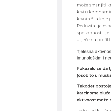
može smanjiti kr
krvi u koronarni
krvnih žila koje
Redovita tjeles
sposobnost tijel
utječe na profil 
Tjelesna aktivnos
imunološkim i n
Pokazalo se da t
(osobito u muška
Također postoje 
karcinoma pluća 
aktivnost može s
Jedna od ključni