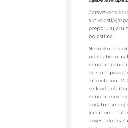
dijabetesa tipa 2
Zdravstvene kor
aktivnosti/vježb
preporučuje) u z
bolestima.
Nekoliko nedavni
pri relativno mal
minuta tjedno) u
od smrti povezan
dijabetesom. Va
rizik od približ
minuta dnevnog 
dodatno smanjenj
karcinoma. Trča
dovesti do znača