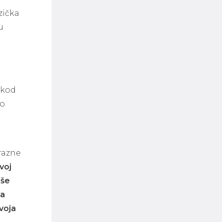
zička
u
 kod
to
razne
voj
iše
ka
zvoja