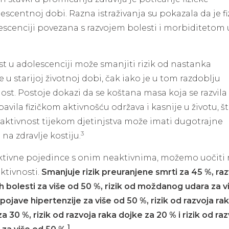
escentnoj dobi. Razna istraživanja su pokazala da je fi
escenciji povezana s razvojem bolesti i morbiditetom 
st u adolescenciji može smanjiti rizik od nastanka
 u starijoj životnoj dobi, čak iako je u tom razdoblju
st. Postoje dokazi da se koštana masa koja se razvila
bavila fizičkom aktivnošću održava i kasnije u životu, š
a aktivnost tijekom djetinjstva može imati dugotrajne
3
na zdravlje kostiju.
ktivne pojedince s onim neaktivnima, možemo uočiti 
aktivnosti.
Smanjuje rizik preuranjene smrti za 45 %, raz
h bolesti za više od 50 %, rizik od moždanog udara za v
 pojave hipertenzije za više od 50 %, rizik od razvoja ra
a 30 %, rizik od razvoja raka dojke za 20 % i rizik od ra
1