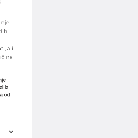
g
anje
dih.
i, ali
ičine
nje
i iz
ka od