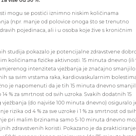
 za više od 50 %.
isti mogu se postići iznimno niskim količinama
anja (npr. manje od polovice onoga što se trenutno
dravih pojedinaca, ali i u osoba koje žive s kroničnim
h studija pokazalo je potencijalne zdravstvene dobro
im količinama fizičke aktivnosti. 15 minuta dnevno (ili
mjerenog intenziteta vježbanja je značajno smanjilo 
ih sa svim vrstama raka, kardiovaskularnim bolestima
žno je napomenuti da je tih 15 minuta dnevno smanji
no 14 % za smrtnost od svih uzroka. Svakih dodatnih 15
vježbanja (do najviše 100 minuta dnevno) osiguralo j
e rizika od 4 % za sve uzroke i 1 % za smrtnost od svi
nje pri malim brzinama samo 5-10 minuta dnevno mo
jnih zdravstvenih koristi. Pokazano je da prakticiranj