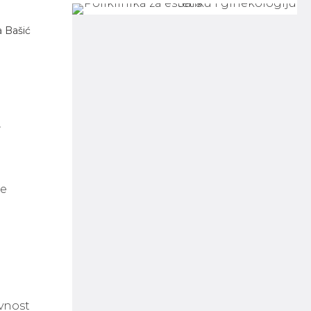
 Bašić
.
ne
ivnost