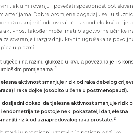
vni tlak u mirovanju i povećati sposobnost potiskivan
m arterijama. Dobre promjene događaju se i u sluznic
 pomažu usmjeriti odgovarajuću raspodjelu krvi u tijelu
na aktivnost također može imati blagotvorne učinke n
a za stvaranje i razgradnju krvnih ugrušaka te povoljn
lipida u plazmi.
t utječe i na razinu glukoze u krvi, a povezana je i s kor
2
eurološkim promjenama.
jelesna aktivnost smanjuje rizik od raka debelog crijev
raca) i raka dojke (osobito u žena u postmenopauzi).
dosljedni dokazi da tjelesna aktivnost smanjuje rizik 
i endometrija te postoje neki pokazatelji da tjelesna
2
manjiti rizik od uznapredovalog raka prostate.
h stavki u promicanju zdravlja je poticanje fizičke