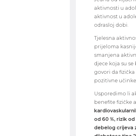
aktivnosti u adol
aktivnost u adol
odrasloj dobi.
Tjelesna aktivno
prijeloma kasnije
smanjena aktivno
djece koja su se 
govori da fizičk
pozitivne učinke 
Usporedimo li a
benefite fizičke 
kardiovaskularni
od 60 %, rizik od
debelog crijeva z