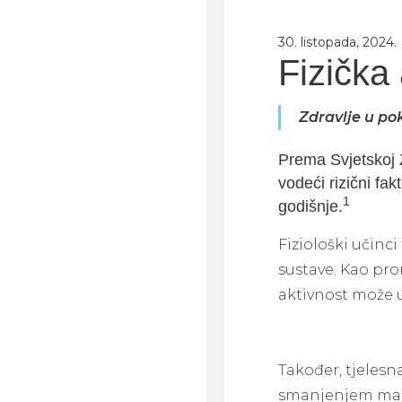
30. listopada, 2024.
Fizička 
Zdravlje u po
Prema Svjetskoj Z
vodeći rizični fak
1
godišnje.
Fiziološki učinci 
sustave. Kao pr
aktivnost može u
Također, tjelesn
smanjenjem masno