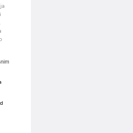
ja
i
.
a
o
isnim
a
od