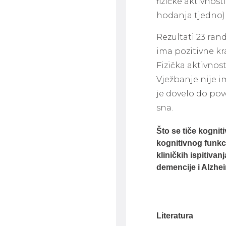
fizičke aktivno
hodanja tjedno) 
Rezultati 23 ran
ima pozitivne k
Fizička aktivnos
Vježbanje nije im
je dovelo do pov
sna.
Što se tiče kognit
kognitivnog funkci
kliničkih ispitiva
demencije i Alzhei
Literatura