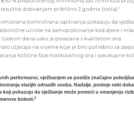
sti ≤ 50 % preporučenog minimuma (do 75 minuta brzo
1
rezultira dobivanjem približno 2 godine života).
domizirana kontrolirana ispitivanja pokazuju da vježb
ratkoročne učinke na samopoštovanje kod djece i mla
t tijekom dana usko je povezana s kvalitetom sna.
alo utjecaja na vrijeme koje je bilo potrebno za zaspat
ećanja količine faze kratkovalnog sna i sveukupne kol
ivnih performansi, vježbanjem se postiže značajno poboljša
oniranja starijih odraslih osoba. Nadalje, postoje neki dokaz
nja koji pokazuju da vježbanje može pomoći u smanjenju rizi
2
merove bolesti.