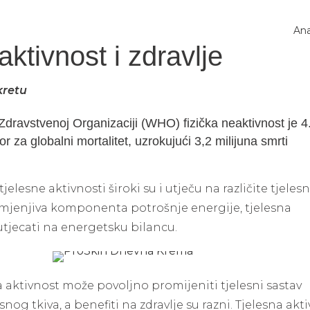
Ana
aktivnost i zdravlje
kretu
dravstvenoj Organizaciji (WHO) fizička neaktivnost je 4
tor za globalni mortalitet, uzrokujući 3,2 milijuna smrti
tjelesne aktivnosti široki su i utječu na različite tjeles
omjenjiva komponenta potrošnje energije, tjelesna
tjecati na energetsku bilancu.
a aktivnost može povoljno promijeniti tjelesni sastav
g tkiva, a benefiti na zdravlje su razni. Tjelesna akt