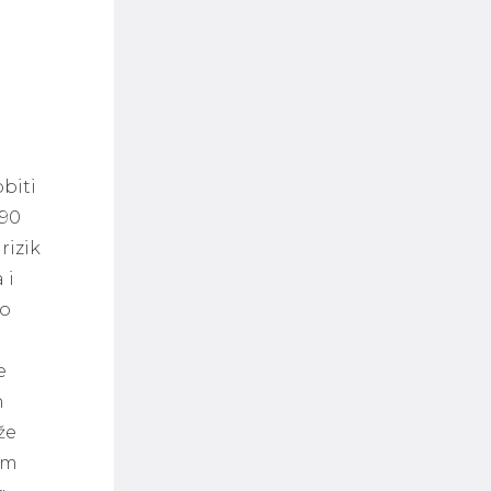
biti
 90
rizik
 i
lo
e
h
že
em