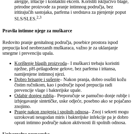
alergije, iritacije i kontaktni ekcem. Koristiti isključivo blage,
prirodne proizvode za pranje intimnog područja, bez
iritirajućih sastojaka, parfema i sredstava za pjenjenje poput
2,3
SLS/SLES.
Pravila intimne njege za muškarce
Redovito pranje genitalnog područja, posebice prostora ispod
prepucija kod neobrezanih muškaraca, važno je za uklanjanje
smegme i prevenciju upala.
Korištenje blagih proizvoda
– I muškarci trebaju koristiti
nježne, pH-prilagođene gelove, bez parfema i iritansa,
namijenjene intimnoj njezi.
Dobro brisanje i sušenje
– Nakon pranja, dobro osušiti kožu
čistim ručnikom, kao i područje ispod prepucija radi
prevencije vlage i bakterijske upale.
Odabir donjeg rublja
– Preporučuje se pamučno donje rublje i
izbjegavanje sintetičke, uske odjeće, posebno ako se pojačano
znojimo.
Pranje nakon znojenja i spolnih odnosa
– Znoj i sekreti mogu
uzrokovati neugodan miris i bakterijske infekcije pa je dobro
oprati intimno područje nakon aktivnosti ili spolnih odnosa.