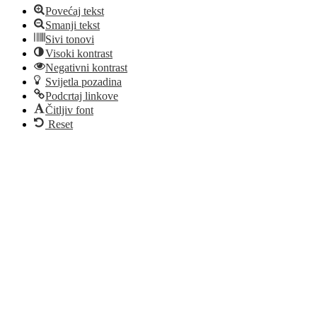
Povećaj tekst
Smanji tekst
Sivi tonovi
Visoki kontrast
Negativni kontrast
Svijetla pozadina
Podcrtaj linkove
Čitljiv font
Reset