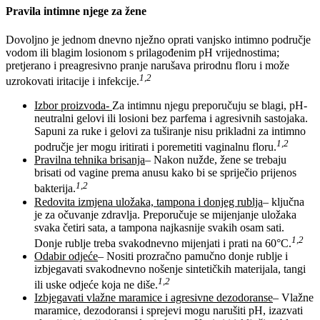
Pravila intimne njege za žene
Dovoljno je jednom dnevno nježno oprati vanjsko intimno područje
vodom ili blagim losionom s prilagođenim pH vrijednostima;
pretjerano i preagresivno pranje narušava prirodnu floru i može
1,2
uzrokovati iritacije i infekcije.
Izbor proizvoda-
Za intimnu njegu preporučuju se blagi, pH-
neutralni gelovi ili losioni bez parfema i agresivnih sastojaka.
Sapuni za ruke i gelovi za tuširanje nisu prikladni za intimno
1,2
područje jer mogu iritirati i poremetiti vaginalnu floru.
Pravilna tehnika brisanja
– Nakon nužde, žene se trebaju
brisati od vagine prema anusu kako bi se spriječio prijenos
1,2
bakterija.
Redovita izmjena uložaka, tampona i donjeg rublja
– ključna
je za očuvanje zdravlja. Preporučuje se mijenjanje uložaka
svaka četiri sata, a tampona najkasnije svakih osam sati.
1,2
Donje rublje treba svakodnevno mijenjati i prati na 60°C.
Odabir odjeće
– Nositi prozračno pamučno donje rublje i
izbjegavati svakodnevno nošenje sintetičkih materijala, tangi
1,2
ili uske odjeće koja ne diše.
Izbjegavati vlažne maramice i agresivne dezodoranse
– Vlažne
maramice, dezodoransi i sprejevi mogu narušiti pH, izazvati