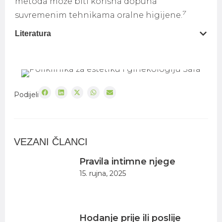
metoda može biti korisna dopuna
7
suvremenim tehnikama oralne higijene.
Literatura
Podijeli
VEZANI ČLANCI
Pravila intimne njege
15. rujna, 2025
Hodanje prije ili poslije