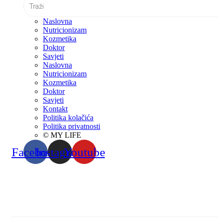
Naslovna
Nutricionizam
Kozmetika
Doktor
Savjeti
Naslovna
Nutricionizam
Kozmetika
Doktor
Savjeti
Kontakt
Politika kolačića
Politika privatnosti
© MY LIFE
Facebook
Instagram
Youtube