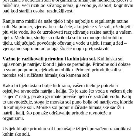
mišićima, veći rizik od srčanog udara, glavobolje, slabost, kognitivni
pad kod starijih osoba, razdražljivost.
Ranije smo mislili da naše tijelo i nije najbolje u reguliranju razine
soli. Na primjer, vjerovalo se da ćete, ako jedete više soli, ožednjeti i
piti više vode, što će uzrokovati razrjeđivanje razine natrija u vašem
tijelu. Međutim, studije su otkrile da sol ima mnoge dobrobiti u
tijelu, uključujući povećanje očuvanja vode u tijelu i manju žeđ –
vjerojatno suprotno od onoga što ste mogli pretpostaviti.
Važno je razlikovati prirodnu i kuhinjsku sol.
Kuhinjska sol
uglavnom je natrijev klorid i jako se prerađuje. Prirodne soli dolaze
u svom potpunom, cjelovitom obliku. Primjeri prirodnih soli su
morska sol i ružičasta himalajska kamena sol!
Kako bi tijelo ostalo bolje hidrirano, vašem tijelu je potrebna
osjetljiva ravnoteža natrija i kalija. To je zato što voda u vašem tijelu
”slijedi” natrij, pa ako ga imate previše tijelo će zadržati vodu. Kalij
to uravnotežuje, stoga je morska sol puno bolja od natrijevog klorida
ili kuhinjske soli. Morska sol poput ružičaste himalajske sadrži i
natrij i kalij, što pomaže održavanju prirodne ravnoteže u
organizmu.
Uvijek birajte prirodnu sol i pokušajte izbjeći prerađenu raznolikost
kuhinjske soli.