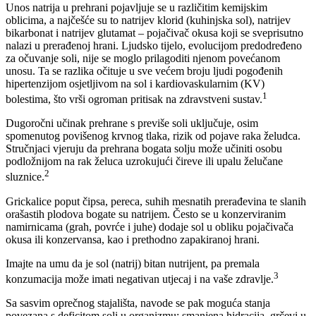
Unos natrija u prehrani pojavljuje se u različitim kemijskim
oblicima, a najčešće su to natrijev klorid (kuhinjska sol), natrijev
bikarbonat i natrijev glutamat – pojačivač okusa koji se sveprisutno
nalazi u prerađenoj hrani. Ljudsko tijelo, evolucijom predodređeno
za očuvanje soli, nije se moglo prilagoditi njenom povećanom
unosu. Ta se razlika očituje u sve većem broju ljudi pogođenih
hipertenzijom osjetljivom na sol i kardiovaskularnim (KV)
1
bolestima, što vrši ogroman pritisak na zdravstveni sustav.
Dugoročni učinak prehrane s previše soli uključuje, osim
spomenutog povišenog krvnog tlaka, rizik od pojave raka želudca.
Stručnjaci vjeruju da prehrana bogata solju može učiniti osobu
podložnijom na rak želuca uzrokujući čireve ili upalu želučane
2
sluznice.
Grickalice poput čipsa, pereca, suhih mesnatih prerađevina te slanih
orašastih plodova bogate su natrijem. Često se u konzerviranim
namirnicama (grah, povrće i juhe) dodaje sol u obliku pojačivača
okusa ili konzervansa, kao i prethodno zapakiranoj hrani.
Imajte na umu da je sol (natrij) bitan nutrijent, pa premala
3
konzumacija može imati negativan utjecaj i na vaše zdravlje.
Sa sasvim oprečnog stajališta, navode se pak moguća stanja
povezana s deficitom soli u organizmu: smanjena hidracija, grčevi u