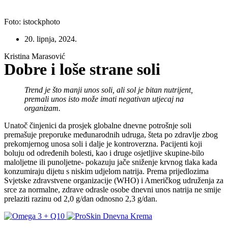
Foto: istockphoto
20. lipnja, 2024.
Kristina Marasović
Dobre i loše strane soli
Trend je što manji unos soli, ali sol je bitan nutrijent,
premali unos isto može imati negativan utjecaj na
organizam.
Unatoč činjenici da prosjek globalne dnevne potrošnje soli
premašuje preporuke međunarodnih udruga, šteta po zdravlje zbog
prekomjernog unosa soli i dalje je kontroverzna. Pacijenti koji
boluju od određenih bolesti, kao i druge osjetljive skupine-bilo
maloljetne ili punoljetne- pokazuju jače sniženje krvnog tlaka kada
konzumiraju dijetu s niskim udjelom natrija. Prema prijedlozima
Svjetske zdravstvene organizacije (WHO) i Američkog udruženja za
srce za normalne, zdrave odrasle osobe dnevni unos natrija ne smije
prelaziti razinu od 2,0 g/dan odnosno 2,3 g/dan.