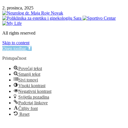
2. prosinca, 2025
All rights reserved
Skip to content
Open toolbar
Pristupačnost
Povećaj tekst
Smanji tekst
Sivi tonovi
Visoki kontrast
Negativni kontrast
Svijetla pozadina
Podcrtaj linkove
Čitljiv font
Reset