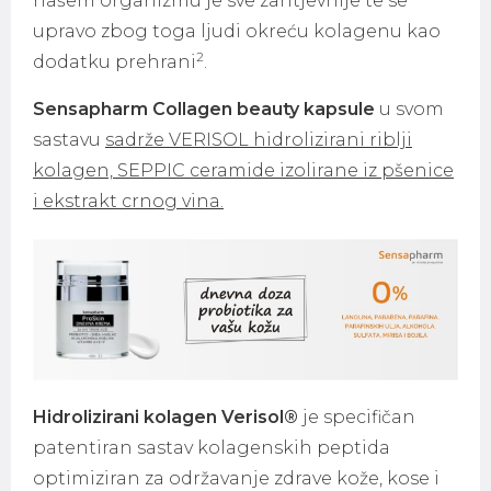
našem organizmu je sve zahtjevnije te se
upravo zbog toga ljudi okreću kolagenu kao
2
dodatku prehrani
.
Sensapharm Collagen beauty kapsule
u svom
sastavu
sadrže VERISOL hidrolizirani riblji
kolagen, SEPPIC ceramide izolirane iz pšenice
i ekstrakt crnog vina.
Hidrolizirani kolagen Verisol®
je specifičan
patentiran sastav kolagenskih peptida
optimiziran za održavanje zdrave kože, kose i