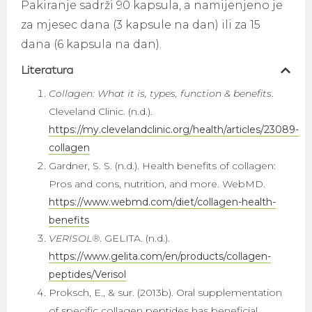
Pakiranje sadrži 90 kapsula, a namijenjeno je
za mjesec dana (3 kapsule na dan) ili za 15
dana (6 kapsula na dan).
Literatura
Collagen: What it is, types, function & benefits
.
Cleveland Clinic. (n.d.).
https://my.clevelandclinic.org/health/articles/23089-
collagen
Gardner, S. S. (n.d.). Health benefits of collagen:
Pros and cons, nutrition, and more. WebMD.
https://www.webmd.com/diet/collagen-health-
benefits
VERISOL®
. GELITA. (n.d.).
https://www.gelita.com/en/products/collagen-
peptides/Verisol
Proksch, E., & sur. (2013b). Oral supplementation
of specific collagen peptides has beneficial