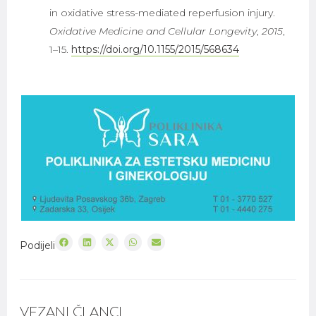
in oxidative stress-mediated reperfusion injury.
Oxidative Medicine and Cellular Longevity
,
2015
,
1–15.
https://doi.org/10.1155/2015/568634
Podijeli
VEZANI ČLANCI