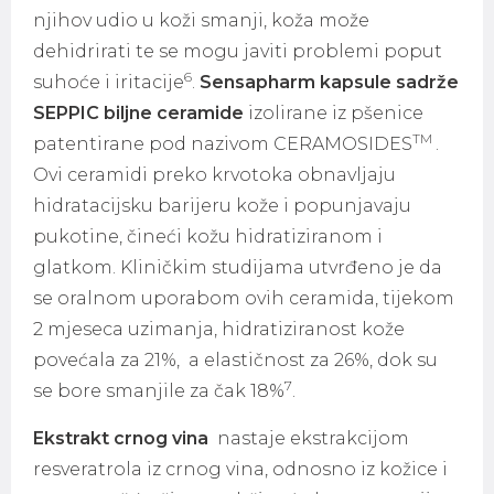
njihov udio u koži smanji, koža može
dehidrirati te se mogu javiti problemi poput
6
suhoće i iritacije
.
Sensapharm kapsule sadrže
SEPPIC biljne ceramide
izolirane iz pšenice
TM
patentirane pod nazivom CERAMOSIDES
.
Ovi ceramidi preko krvotoka obnavljaju
hidratacijsku barijeru kože i popunjavaju
pukotine, čineći kožu hidratiziranom i
glatkom. Kliničkim studijama utvrđeno je da
se oralnom uporabom ovih ceramida, tijekom
2 mjeseca uzimanja, hidratiziranost kože
povećala za 21%, a elastičnost za 26%, dok su
7
se bore smanjile za čak 18%
.
Ekstrakt crnog vina
nastaje ekstrakcijom
resveratrola iz crnog vina, odnosno iz kožice i