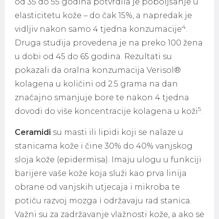
od 35 do 55 godina potvrdila je poboljšanje u
elasticitetu kože – do čak 15%, a napredak je
4
vidljiv nakon samo 4 tjedna konzumacije
.
Druga studija provedena je na preko 100 žena
u dobi od 45 do 65 godina. Rezultati su
pokazali da oralna konzumacija Verisol®
kolagena u količini od 2.5 grama na dan
značajno smanjuje bore te nakon 4 tjedna
5
dovodi do više koncentracije kolagena u koži
.
Ceramidi
su masti ili lipidi koji se nalaze u
stanicama kože i čine 30% do 40% vanjskog
sloja kože (epidermisa). Imaju ulogu u funkciji
barijere vaše kože koja služi kao prva linija
obrane od vanjskih utjecaja i mikroba te
potiču razvoj mozga i održavaju rad stanica.
Važni su za zadržavanje vlažnosti kože, a ako se