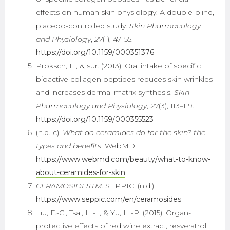
effects on human skin physiology: A double-blind,
placebo-controlled study.
Skin Pharmacology
and Physiology
,
27
(1), 47–55.
https://doi.org/10.1159/000351376
Proksch, E., & sur. (2013). Oral intake of specific
bioactive collagen peptides reduces skin wrinkles
and increases dermal matrix synthesis.
Skin
Pharmacology and Physiology
,
27
(3), 113–119.
https://doi.org/10.1159/000355523
(n.d.-c).
What do ceramides do for the skin? the
types and benefits
. WebMD.
https://www.webmd.com/beauty/what-to-know-
about-ceramides-for-skin
CERAMOSIDESTM
. SEPPIC. (n.d.).
https://www.seppic.com/en/ceramosides
Liu, F.-C., Tsai, H.-I., & Yu, H.-P. (2015). Organ-
protective effects of red wine extract, resveratrol,