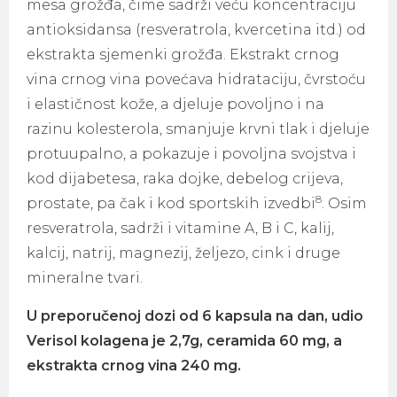
mesa grožđa, čime sadrži veću koncentraciju
antioksidansa (resveratrola, kvercetina itd.) od
ekstrakta sjemenki grožđa. Ekstrakt crnog
vina crnog vina povećava hidrataciju, čvrstoću
i elastičnost kože, a djeluje povoljno i na
razinu kolesterola, smanjuje krvni tlak i djeluje
protuupalno, a pokazuje i povoljna svojstva i
kod dijabetesa, raka dojke, debelog crijeva,
8
prostate, pa čak i kod sportskih izvedbi
. Osim
resveratrola, sadrži i vitamine A, B i C, kalij,
kalcij, natrij, magnezij, željezo, cink i druge
mineralne tvari.
U preporučenoj dozi od 6 kapsula na dan, udio
Verisol kolagena je 2,7g, ceramida 60 mg, a
ekstrakta crnog vina 240 mg.