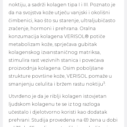
noktiju, a sadrži kolagen tipa I i III. Poznato je
da na svojstva kože utječu vanjski i okolišni
čimbenici, kao što su starenje, ultraljubičasto
zračenje, hormoni i prehrana. Oralna
konzumacija kolagena VERISOL® potiče
metabolizam kože, sprječava gubitak
kolagenskog izvanstaničnog matriksa,
stimulira rast vezivnih stanica i povećava
proizvodnja kolagena. Osim poboljšane
strukture površine kože, VERISOL pomaže u
3
smanjenju celulita i bržem rastu noktiju
.
Utvrđeno je da je riblji kolagen istovjetan
ljudskom kolagenu te se iz tog razloga
učestalo i djelotvorno koristi kao dodatak
prehrani. Studija provedena na 69 žena u dobi