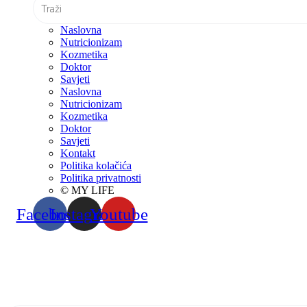
Naslovna
Nutricionizam
Kozmetika
Doktor
Savjeti
Naslovna
Nutricionizam
Kozmetika
Doktor
Savjeti
Kontakt
Politika kolačića
Politika privatnosti
© MY LIFE
Facebook
Instagram
Youtube