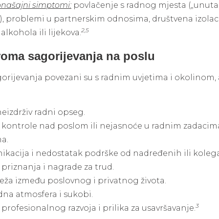
ponašajni simptomi:
povlačenje s radnog mjesta („unuta
“), problemi u partnerskim odnosima, društvena izolaci
2,5
lkohola ili lijekova.
roma sagorijevanja na poslu
gorijevanja povezani su s radnim uvjetima i okolinom, 
 neizdrživ radni opseg.
kontrole nad poslom ili nejasnoće u radnim zadacima
a.
kacija i nedostatak podrške od nadređenih ili kolega
priznanja i nagrade za trud.
eža između poslovnog i privatnog života.
dna atmosfera i sukobi.
3
profesionalnog razvoja i prilika za usavršavanje.