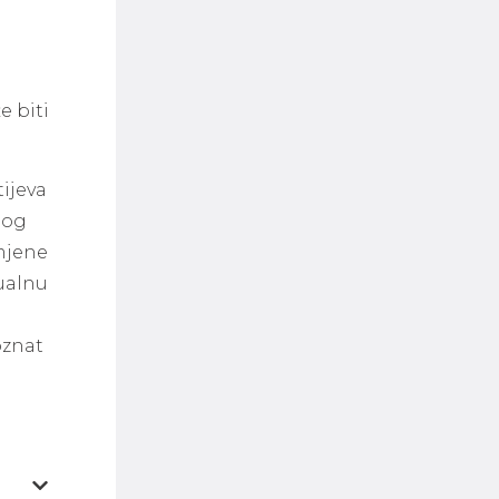
e biti
tijeva
bog
omjene
tualnu
oznat