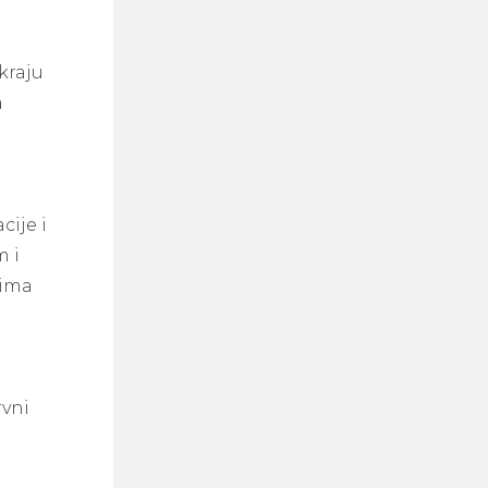
kraju
a
cije i
m i
vima
rvni