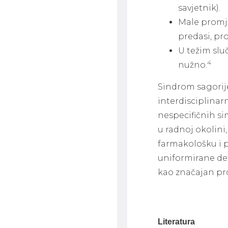
savjetnik).
Male promje
predasi, pr
U težim slu
4
nužno.
Sindrom sagorije
interdisciplinar
nespecifičnih si
u radnoj okolini
farmakološku i 
uniformirane defi
kao značajan p
Literatura