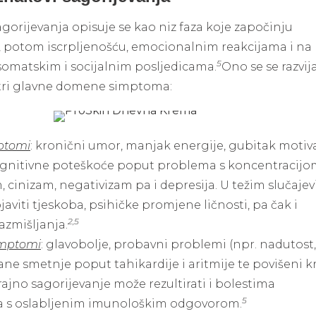
agorijevanja opisuje se kao niz faza koje započinju
, potom iscrpljenošću, emocionalnim reakcijama i na 
5
somatskim i socijalnim posljedicama.
Ono se se razvij
tri glavne domene simptoma:
mptomi
: kronični umor, manjak energije, gubitak motiva
ognitivne poteškoće poput problema s koncentracijo
cinizam, negativizam pa i depresija. U težim slučaje
aviti tjeskoba, psihičke promjene ličnosti, pa čak i
2,5
azmišljanja.
imptomi
: glavobolje, probavni problemi (npr. nadutost,
čane smetnje poput tahikardije i aritmije te povišeni k
rajno sagorijevanje može rezultirati i bolestima
5
 s oslabljenim imunološkim odgovorom.