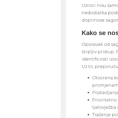
Uzroci nisu sam
nedostatka podr
doprinose sagor
Kako se nosi
Oporavak od sago
strpljiv pristup.
identificirati izv
Uz to, preporuču
Otvorena k
promjenama 
Postavljanj
Prioritetno
tjelovježba 
Traženje pod