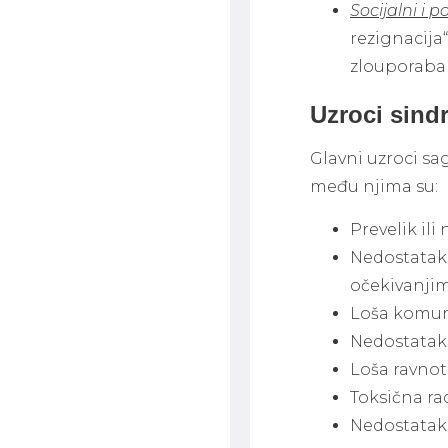
Socijalni i 
rezignacija
zlouporaba a
Uzroci sind
Glavni uzroci sa
među njima su:
Prevelik ili
Nedostatak 
očekivanjim
Loša komuni
Nedostatak 
Loša ravnot
Toksična ra
Nedostatak 