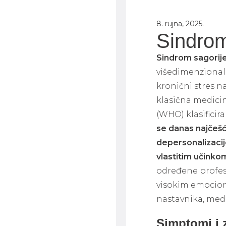
8. rujna, 2025.
Sindrom
Sindrom
sagorij
višedimenzional
kronični stres n
klasična medicin
(WHO) klasifici
se danas najčešće
depersonalizaci
vlastitim učinko
određene profesi
visokim emociona
nastavnika, medi
Simptomi i 