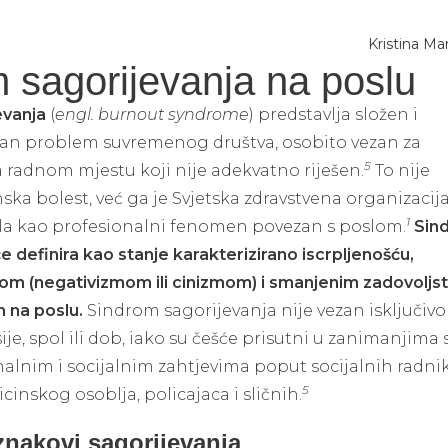
Kristina Ma
 sagorijevanja na poslu
evanja
(
engl. burnout syndrome
) predstavlja složen i
an problem suvremenog društva, osobito vezan za
5
a radnom mjestu koji nije adekvatno riješen.
To nije
ska bolest, već ga je Svjetska zdravstvena organizacij
1
rala kao profesionalni fenomen povezan s poslom.
Sin
 definira kao stanje karakterizirano iscrpljenošću,
jom (negativizmom ili cinizmom) i smanjenim zadovolj
m na poslu.
Sindrom sagorijevanja nije vezan isključivo
je, spol ili dob, iako su češće prisutni u zanimanjima 
lnim i socijalnim zahtjevima poput socijalnih radnik
5
cinskog osoblja, policajaca i sličnih.
znakovi sagorijevanja