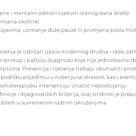
ne i mentalni odmori tijekom radnog dana (kratki
omjena okoline).
čajevima, uzimanje duže pauze ili promjena posla mož
vanja je ozbiljan izazov modernog društva i rada, zah
ni pristup i pažljivu dijagnozu koja nije jednostavna z
mptoma. Prevencija i liječenje trebaju obuhvatiti pr
, podršku pojedincu u nošenju sa stresom, kao i even
psihoterapijsku intervenciju. Unatoč nepostojanju
nicije i dijagnostičkih kriterija, ovaj sindrom je prep
roblem u suvremenim radnim okruženjima.