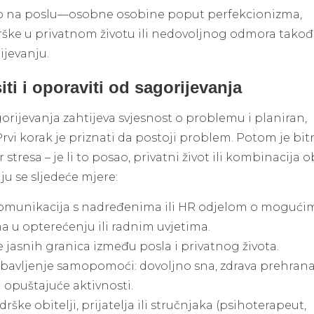
o na poslu—osobne osobine poput perfekcionizma,
ške u privatnom životu ili nedovoljnog odmora takođ
ijevanju.
ti i oporaviti od sagorijevanja
rijevanja zahtijeva svjesnost o problemu i planiran,
 Prvi korak je priznati da postoji problem. Potom je bi
or stresa – je li to posao, privatni život ili kombinacija o
ju se sljedeće mjere:
omunikacija s nadređenima ili HR odjelom o mogući
u opterećenju ili radnim uvjetima.
e jasnih granica između posla i privatnog života.
 bavljenje samopomoći: dovoljno sna, zdrava prehrana
i opuštajuće aktivnosti.
rške obitelji, prijatelja ili stručnjaka (psihoterapeut,