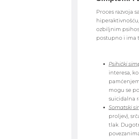
Proces razvoja s
hiperaktivnošću
ozbiljnim psiho
postupno i ima 
Psihički si
interesa, k
pamćenjem, 
mogu se poj
suicidalna r
Somatski s
proljev), sr
tlak. Dugot
povezanima