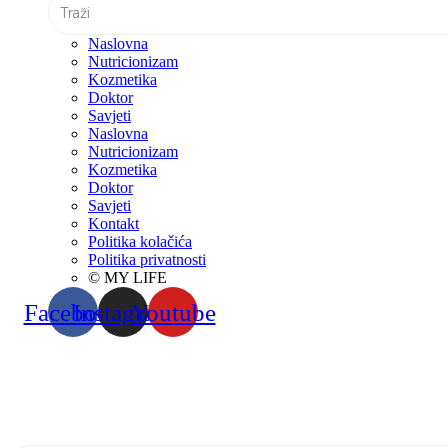
Naslovna
Nutricionizam
Kozmetika
Doktor
Savjeti
Naslovna
Nutricionizam
Kozmetika
Doktor
Savjeti
Kontakt
Politika kolačića
Politika privatnosti
© MY LIFE
Facebook
Instagram
Youtube