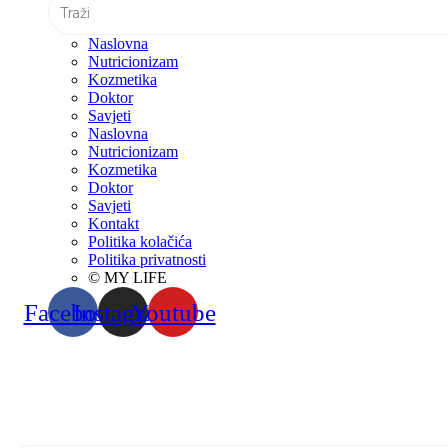
Naslovna
Nutricionizam
Kozmetika
Doktor
Savjeti
Naslovna
Nutricionizam
Kozmetika
Doktor
Savjeti
Kontakt
Politika kolačića
Politika privatnosti
© MY LIFE
Facebook
Instagram
Youtube