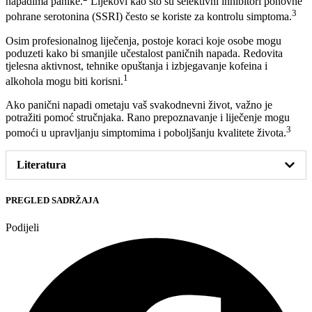
napadima panike.
Lijekovi kao što su selektivni inhibitori ponovne
3
pohrane serotonina (SSRI) često se koriste za kontrolu simptoma.
Osim profesionalnog liječenja, postoje koraci koje osobe mogu
poduzeti kako bi smanjile učestalost paničnih napada. Redovita
tjelesna aktivnost, tehnike opuštanja i izbjegavanje kofeina i
1
alkohola mogu biti korisni.
Ako panični napadi ometaju vaš svakodnevni život, važno je
potražiti pomoć stručnjaka. Rano prepoznavanje i liječenje mogu
3
pomoći u upravljanju simptomima i poboljšanju kvalitete života.
Literatura
PREGLED SADRŽAJA
Podijeli