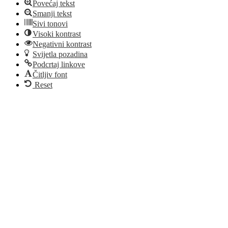
Povećaj tekst
Smanji tekst
Sivi tonovi
Visoki kontrast
Negativni kontrast
Svijetla pozadina
Podcrtaj linkove
Čitljiv font
Reset