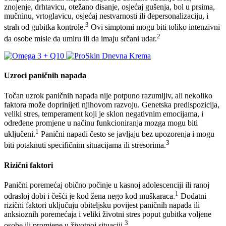
znojenje, drhtavicu, otežano disanje, osjećaj gušenja, bol u prsima,
mučninu, vrtoglavicu, osjećaj nestvarnosti ili depersonalizaciju, i
3
strah od gubitka kontrole.
Ovi simptomi mogu biti toliko intenzivni
2
da osobe misle da umiru ili da imaju srčani udar.
Uzroci paničnih napada
Točan uzrok paničnih napada nije potpuno razumljiv, ali nekoliko
faktora može doprinijeti njihovom razvoju. Genetska predispozicija,
veliki stres, temperament koji je sklon negativnim emocijama, i
određene promjene u načinu funkcioniranja mozga mogu biti
1
uključeni.
Panični napadi često se javljaju bez upozorenja i mogu
3
biti potaknuti specifičnim situacijama ili stresorima.
Rizični faktori
Panični poremećaj obično počinje u kasnoj adolescenciji ili ranoj
1
odrasloj dobi i češći je kod žena nego kod muškaraca.
Dodatni
rizični faktori uključuju obiteljsku povijest paničnih napada ili
anksioznih poremećaja i veliki životni stres poput gubitka voljene
3
osobe ili promjene u životnoj situaciji.