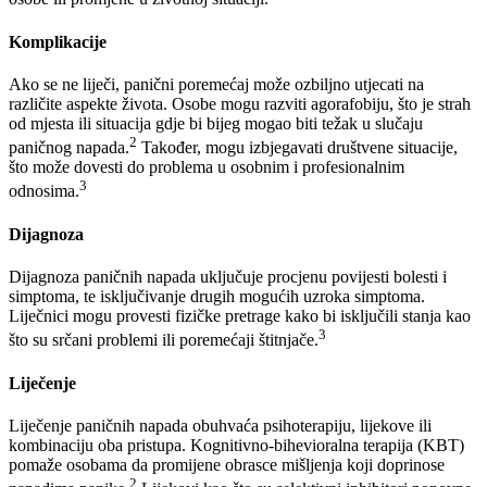
Komplikacije
Ako se ne liječi, panični poremećaj može ozbiljno utjecati na
različite aspekte života. Osobe mogu razviti agorafobiju, što je strah
od mjesta ili situacija gdje bi bijeg mogao biti težak u slučaju
2
paničnog napada.
Također, mogu izbjegavati društvene situacije,
što može dovesti do problema u osobnim i profesionalnim
3
odnosima.
Dijagnoza
Dijagnoza paničnih napada uključuje procjenu povijesti bolesti i
simptoma, te isključivanje drugih mogućih uzroka simptoma.
Liječnici mogu provesti fizičke pretrage kako bi isključili stanja kao
3
što su srčani problemi ili poremećaji štitnjače.
Liječenje
Liječenje paničnih napada obuhvaća psihoterapiju, lijekove ili
kombinaciju oba pristupa. Kognitivno-bihevioralna terapija (KBT)
pomaže osobama da promijene obrasce mišljenja koji doprinose
2