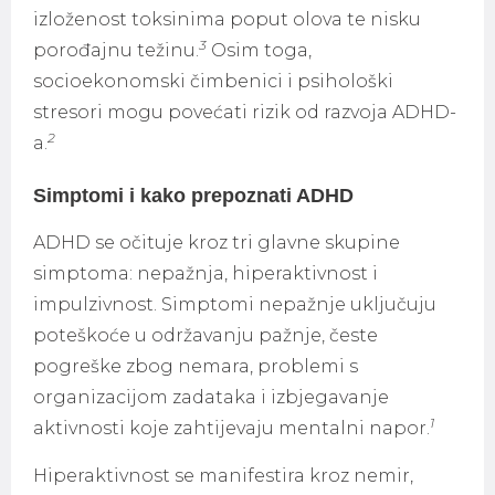
izloženost toksinima poput olova te nisku
3
porođajnu težinu.
Osim toga,
socioekonomski čimbenici i psihološki
stresori mogu povećati rizik od razvoja ADHD-
2
a.
Simptomi i kako prepoznati ADHD
ADHD se očituje kroz tri glavne skupine
simptoma: nepažnja, hiperaktivnost i
impulzivnost. Simptomi nepažnje uključuju
poteškoće u održavanju pažnje, česte
pogreške zbog nemara, problemi s
organizacijom zadataka i izbjegavanje
1
aktivnosti koje zahtijevaju mentalni napor.
Hiperaktivnost se manifestira kroz nemir,