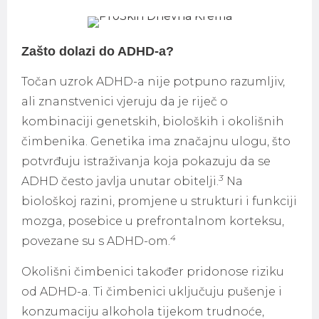
Zašto dolazi do ADHD-a?
Točan uzrok ADHD-a nije potpuno razumljiv,
ali znanstvenici vjeruju da je riječ o
kombinaciji genetskih, bioloških i okolišnih
čimbenika. Genetika ima značajnu ulogu, što
potvrđuju istraživanja koja pokazuju da se
3
ADHD često javlja unutar obitelji.
Na
biološkoj razini, promjene u strukturi i funkciji
mozga, posebice u prefrontalnom korteksu,
4
povezane su s ADHD-om.
Okolišni čimbenici također pridonose riziku
od ADHD-a. Ti čimbenici uključuju pušenje i
konzumaciju alkohola tijekom trudnoće,