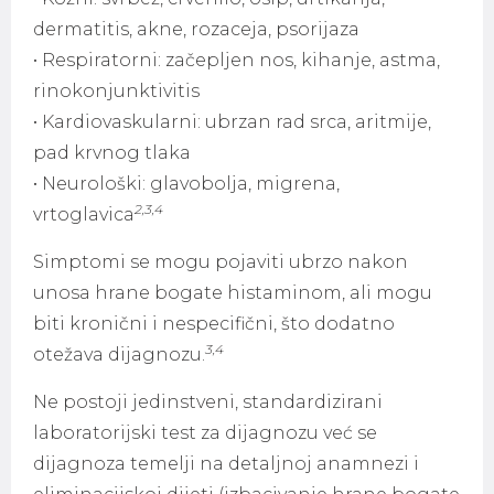
dermatitis, akne, rozaceja, psorijaza
• Respiratorni: začepljen nos, kihanje, astma,
rinokonjunktivitis
• Kardiovaskularni: ubrzan rad srca, aritmije,
pad krvnog tlaka
• Neurološki: glavobolja, migrena,
2,3,4
vrtoglavica
Simptomi se mogu pojaviti ubrzo nakon
unosa hrane bogate histaminom, ali mogu
biti kronični i nespecifični, što dodatno
3,4
otežava dijagnozu.
Ne postoji jedinstveni, standardizirani
laboratorijski test za dijagnozu već se
dijagnoza temelji na detaljnoj anamnezi i