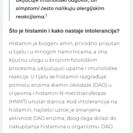
uključuje imunološki odgovor, ali
simptomi često nalikuju alergijskim
1
reakcijama.
Što je histamin i kako nastaje intolerancija?
Histamin je biogeni amin, prirodno prisutan
u tijelu i u mnogim namirnicama, a ima
ključnu ulogu u brojnim fiziološkim
procesima, uključujući upalne i imunološke
reakcije. U tijelu se histamin razgrađuje
pomoću enzima diamin oksidaze (DAO) u
crijevima i histamin-N-metiltransferaze
(HNMT) unutar stanica. Kod intolerancije na
histamin, najčešći uzrok je smanjena
aktivnost DAO enzima, zbog čega dolazi do
nakupljanja histamina u organizmu. DAO