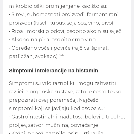
mikrobiološki promijenjene kao što su:
• Sirevi, suhomesnati proizvodi, fermentirani
proizvodi (kiseli kupus, soja sos, vino, pivo)
• Riba i morski plodovi, osobito ako nisu svježi
• Alkoholna pića, osobito crno vino
• Određeno voće i povrće (rajčica, špinat,
3,4
patlidžan, avokado).
Simptomi intolerancije na histamin
Simptomi su vrlo raznoliki i mogu zahvatiti
različite organske sustave, zato je često teško
prepoznati ovaj poremećaj. Najčešći
simptomi koji se javljaju kod osoba su:
• Gastrointestinalni: nadutost, bolovi u trbuhu,
proljev, zatvor, mučnina, povraćanje
• Kožni: svrbež, crvenilo, osip, urtikarija,