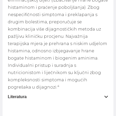
eliminacijskoj dijeti (izbacivanje hrane bogate
histaminom i praćenje poboljšanja). Zbog
nespecifičnosti simptoma i preklapanja s
drugim bolestima, preporučuje se
kombinacija više dijagnostičkih metoda uz
pažljivu kliničku procjenu. Najvažnija
terapijska mjera je prehrana s niskim udjelom
histamina, odnosno izbjegavanje hrane
bogate histaminom i biogenim aminima.
Individualni pristup i suradnja s
nutricionistom i liječnikom su ključni zbog
kompleksnosti simptoma i mogućih
4
pogrešaka u dijagnozi.
Literatura