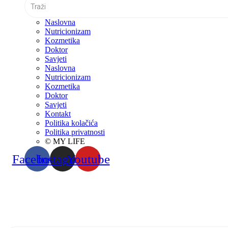
Naslovna
Nutricionizam
Kozmetika
Doktor
Savjeti
Naslovna
Nutricionizam
Kozmetika
Doktor
Savjeti
Kontakt
Politika kolačića
Politika privatnosti
© MY LIFE
Facebook
Instagram
Youtube