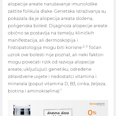
alopecije areate narušavanje imunološke
zaštite folikula dlake. Genetska istraživanja su
pokazala da je alopecija areata složena,
poligenska bolest. Dijagnoza alopecije areate
obično se postavlja na temelju kliničkih
manifestacija, ali dermoskopija i
2, 3
histopatologija mogu biti korisne.
Točan
uzrok ove bolesti nije poznat, ali neki faktori
mogu povećati rizik od razvoja alopecije
areate, uključujući genetiku, određene
zdravstvene uvjete i nedostatci vitamina i
minerala (poput vitamina D, B3, cinka, željeza,
1
biotina i aminokiselina).