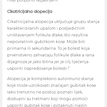
nisu potpuno razjašnjeni.
Cikatricijalna alopecija
Cikatricijalna alopecija uključuje grupu stanja
karakteriziranih upalom i posljedičnim
uništavanjem folikula dlake, što rezultira
nepovratnim gubitkom kose. Može biti
primarna ili sekundarna. To je bolest koja
prvenstveno zahvaćaju folikule dlake a rana
dijagnoza je jako bitna jer je cilj liječenja
3
usporiti napredovanje bolesti.
Alopecija je kompleksno autoimuno stanje
koje može uzrokovati značajan gubitak kose.
Iako trenutno ne postoji poznati lijek,
dostupni su tretmani koji mogu pomoći
usporiti gubitak kose i potaknuti njezin