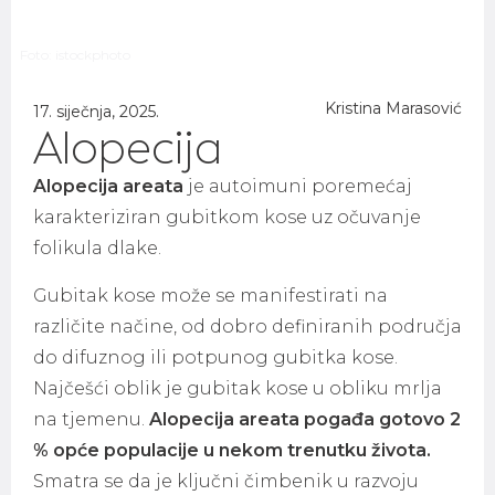
Foto: istockphoto
Kristina Marasović
17. siječnja, 2025.
Alopecija
Alopecija areata
je autoimuni poremećaj
karakteriziran gubitkom kose uz očuvanje
folikula dlake.
Gubitak kose može se manifestirati na
različite načine, od dobro definiranih područja
do difuznog ili potpunog gubitka kose.
Najčešći oblik je gubitak kose u obliku mrlja
na tjemenu.
Alopecija areata pogađa gotovo 2
% opće populacije u nekom trenutku života.
Smatra se da je ključni čimbenik u razvoju