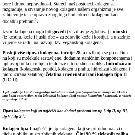
bore i druge nepravilnosti. Stareći, naš postojeći kolagen se
razgrađuje, a stvaranje novog kolagena našem organizmu je sve
zahtjevnije te se upravo zbog toga ljudi okreću kolagenu kao
2
dodatku prehrani
.
Izvori kolagena mogu biti
goveđi
(za zdravlje zglobova) i
morski
(iz kostiju, kože i ljuski ribe – za zdravlje kože i kostiju), a u zadnje
vrijeme se radi i na razvoju tzv. veganskog kolagena.
Postoji više tipova kolagena, točnije 28
, a razlikuju se po načinu
na koji su molekule sastavljene, dodanim staničnim komponentama i
njihovoj funkciji u tijelu te dolaze u tri različita oblika:
hidrolizirani
kolagen
(kolagenski peptidi, kolagen u prahu, hidrolizat kolagena i
hidrolizirana želatina),
želatina
i
nedenaturirani kolagen tipa II
(UC II)
.
Tijelo najbolje koristi i razgrađuje hidrolizirani kolagen (razgrađen na manje molekule i
ima bolju apsorpciju), zatim želatinski kolagen (koji nastaje kuhanjem kolagena), a najteže
razgrađuje UC-II.
Tipovi kolagena koji su najčešći kao dodaci prehrani su: tip I, tip II, tip III,
3
tip V i tip X
.
Kolagen tipa I
najčešći je tip kolagena koji se prirodno nalazi u
tijelu u obliku gusto zbijenih vlakana.
Čini 90 % tjelesnih zaliha