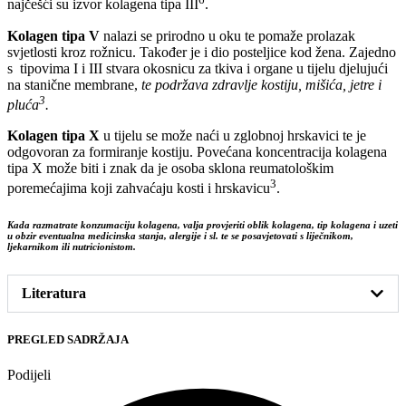
najčešći su izvor kolagena tipa III
.
Kolagen tipa V
nalazi se prirodno u oku te pomaže prolazak
svjetlosti kroz rožnicu. Također je i dio posteljice kod žena. Zajedno
s tipovima I i III stvara okosnicu za tkiva i organe u tijelu djelujući
na stanične membrane,
te podržava zdravlje kostiju, mišića, jetre i
3
pluća
.
Kolagen tipa X
u tijelu se može naći u zglobnoj hrskavici te je
odgovoran za formiranje kostiju. Povećana koncentracija kolagena
tipa X može biti i znak da je osoba sklona reumatološkim
3
poremećajima koji zahvaćaju kosti i hrskavicu
.
Kada razmatrate konzumaciju kolagena, valja provjeriti oblik kolagena, tip kolagena i uzeti
u obzir eventualna medicinska stanja, alergije i sl. te se posavjetovati s liječnikom,
ljekarnikom ili nutricionistom.
Literatura
PREGLED SADRŽAJA
Podijeli