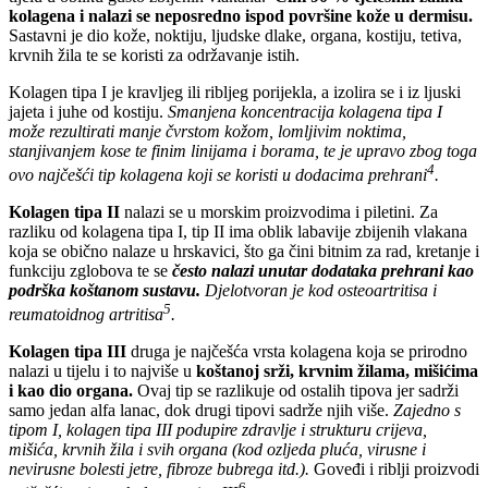
kolagena i nalazi se neposredno ispod površine kože u dermisu.
Sastavni je dio kože, noktiju, ljudske dlake, organa, kostiju, tetiva,
krvnih žila te se koristi za održavanje istih.
Kolagen tipa I je kravljeg ili ribljeg porijekla, a izolira se i iz ljuski
jajeta i juhe od kostiju.
Smanjena koncentracija kolagena tipa I
može rezultirati manje čvrstom kožom, lomljivim noktima,
stanjivanjem kose te finim linijama i borama, te je upravo zbog toga
4
ovo najčešći tip kolagena koji se koristi u dodacima prehrani
.
Kolagen tipa II
nalazi se u morskim proizvodima i piletini. Za
razliku od kolagena tipa I, tip II ima oblik labavije zbijenih vlakana
koja se obično nalaze u hrskavici, što ga čini bitnim za rad, kretanje i
funkciju zglobova te se
često nalazi unutar dodataka prehrani kao
podrška koštanom sustavu.
Djelotvoran je kod osteoartritisa i
5
reumatoidnog artritisa
.
Kolagen tipa III
druga je najčešća vrsta kolagena koja se prirodno
nalazi u tijelu i to najviše u
koštanoj srži, krvnim žilama, mišićima
i kao dio organa.
Ovaj tip se razlikuje od ostalih tipova jer sadrži
samo jedan alfa lanac, dok drugi tipovi sadrže njih više.
Zajedno s
tipom I, kolagen tipa III podupire zdravlje i strukturu crijeva,
mišića, krvnih žila i svih organa (kod ozljeda pluća, virusne i
nevirusne bolesti jetre, fibroze bubrega itd.).
Goveđi i riblji proizvodi
6