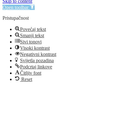
Skip to content
Open toolbar
Pristupačnost
Povećaj tekst
Smanji tekst
Sivi tonovi
Visoki kontrast
Negativni kontrast
Svijetla pozadina
Podcrtaj linkove
Čitljiv font
Reset