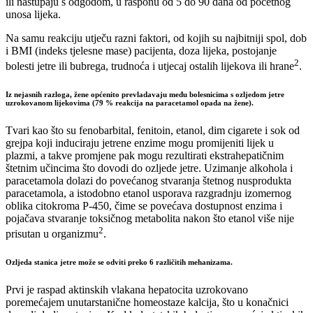
ili nastupaju s odgodom, u rasponu od 5 do 90 dana od početnog
unosa lijeka.
Na samu reakciju utječu razni faktori, od kojih su najbitniji spol, dob
i BMI (indeks tjelesne mase) pacijenta, doza lijeka, postojanje
2
bolesti jetre ili bubrega, trudnoća i utjecaj ostalih lijekova ili hrane
.
Iz nejasnih razloga, žene općenito prevladavaju među bolesnicima s ozljedom jetre
uzrokovanom lijekovima (79 % reakcija na paracetamol opada na žene).
Tvari kao što su fenobarbital, fenitoin, etanol, dim cigarete i sok od
grejpa koji induciraju jetrene enzime mogu promijeniti lijek u
plazmi, a takve promjene pak mogu rezultirati ekstrahepatičnim
štetnim učincima što dovodi do ozljede jetre. Uzimanje alkohola i
paracetamola dolazi do povećanog stvaranja štetnog nusprodukta
paracetamola, a istodobno etanol usporava razgradnju izomernog
oblika citokroma P-450, čime se povećava dostupnost enzima i
pojačava stvaranje toksičnog metabolita nakon što etanol više nije
2
prisutan u organizmu
.
Ozljeda stanica jetre može se odviti preko 6 različitih mehanizama.
Prvi je raspad aktinskih vlakana hepatocita uzrokovano
poremećajem unutarstanične homeostaze kalcija, što u konačnici