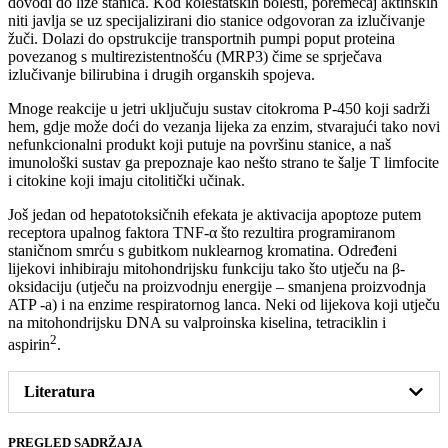
dovodi do lize stanica. Kod kolestatskih bolesti, poremećaj aktinskih
niti javlja se uz specijalizirani dio stanice odgovoran za izlučivanje
žuči. Dolazi do opstrukcije transportnih pumpi poput proteina
povezanog s multirezistentnošću (MRP3) čime se sprječava
izlučivanje bilirubina i drugih organskih spojeva.
Mnoge reakcije u jetri uključuju sustav citokroma P-450 koji sadrži
hem, gdje može doći do vezanja lijeka za enzim, stvarajući tako novi
nefunkcionalni produkt koji putuje na površinu stanice, a naš
imunološki sustav ga prepoznaje kao nešto strano te šalje T limfocite
i citokine koji imaju citolitički učinak.
Još jedan od hepatotoksičnih efekata je aktivacija apoptoze putem
receptora upalnog faktora TNF-α što rezultira programiranom
staničnom smrću s gubitkom nuklearnog kromatina. Određeni
lijekovi inhibiraju mitohondrijsku funkciju tako što utječu na β-
oksidaciju (utječu na proizvodnju energije – smanjena proizvodnja
ATP -a) i na enzime respiratornog lanca. Neki od lijekova koji utječu
na mitohondrijsku DNA su valproinska kiselina, tetraciklin i
2
aspirin
.
Literatura
PREGLED SADRŽAJA