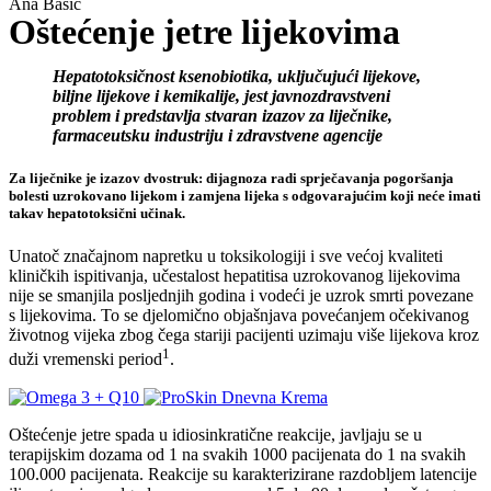
Ana Bašić
Oštećenje jetre lijekovima
Hepatotoksičnost ksenobiotika, uključujući lijekove,
biljne lijekove i kemikalije, jest javnozdravstveni
problem i predstavlja stvaran izazov za liječnike,
farmaceutsku industriju i zdravstvene agencije
Za liječnike je izazov dvostruk: dijagnoza radi sprječavanja pogoršanja
bolesti uzrokovano lijekom i zamjena lijeka s odgovarajućim koji neće imati
takav hepatotoksični učinak.
Unatoč značajnom napretku u toksikologiji i sve većoj kvaliteti
kliničkih ispitivanja, učestalost hepatitisa uzrokovanog lijekovima
nije se smanjila posljednjih godina i vodeći je uzrok smrti povezane
s lijekovima. To se djelomično objašnjava povećanjem očekivanog
životnog vijeka zbog čega stariji pacijenti uzimaju više lijekova kroz
1
duži vremenski period
.
Oštećenje jetre spada u idiosinkratične reakcije, javljaju se u
terapijskim dozama od 1 na svakih 1000 pacijenata do 1 na svakih
100.000 pacijenata. Reakcije su karakterizirane razdobljem latencije