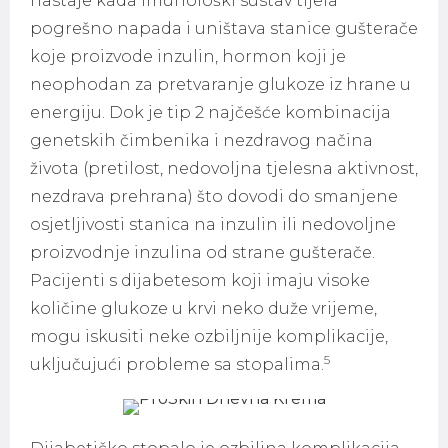
nastaje kada imunološki sustav tijela
pogrešno napada i uništava stanice gušterače
koje proizvode inzulin, hormon koji je
neophodan za pretvaranje glukoze iz hrane u
energiju. Dok je tip 2 najčešće kombinacija
genetskih čimbenika i nezdravog načina
života (pretilost, nedovoljna tjelesna aktivnost,
nezdrava prehrana) što dovodi do smanjene
osjetljivosti stanica na inzulin ili nedovoljne
proizvodnje inzulina od strane gušterače.
Pacijenti s dijabetesom koji imaju visoke
količine glukoze u krvi neko duže vrijeme,
mogu iskusiti neke ozbiljnije komplikacije,
5
uključujući probleme sa stopalima.