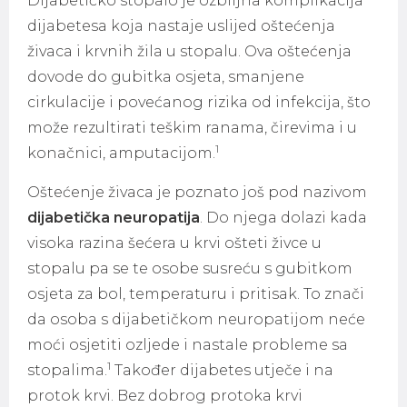
Dijabetičko stopalo je ozbiljna komplikacija
dijabetesa koja nastaje uslijed oštećenja
živaca i krvnih žila u stopalu. Ova oštećenja
dovode do gubitka osjeta, smanjene
cirkulacije i povećanog rizika od infekcija, što
može rezultirati teškim ranama, čirevima i u
1
konačnici, amputacijom.
Oštećenje živaca je poznato još pod nazivom
dijabetička neuropatija
. Do njega dolazi kada
visoka razina šećera u krvi ošteti živce u
stopalu pa se te osobe susreću s gubitkom
osjeta za bol, temperaturu i pritisak. To znači
da osoba s dijabetičkom neuropatijom neće
moći osjetiti ozljede i nastale probleme sa
1
stopalima.
Također dijabetes utječe i na
protok krvi. Bez dobrog protoka krvi