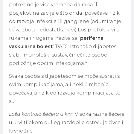
potrebno je više vremena da rana ili
posjekotina zacijele što onda povećava rizik
od razvoja infekcija ili gangrene (odumiranje
tkiva zbog nedostatka krvi) Loš protok krvi u
rukama i nogama naziva se “
periferna
vaskularna bolest
“(PAD). Isto tako dijabetes
slabi imunološki sustav, čineći te osobe
4
podložnije općim infekcijama.
Svaka osoba s dijabetesom se može susreti s
ovim komplikacijama, ali neki čimbenici
povećavaju rizik od razvoja komplikacija, a to
su:
Loša kontrola šećera u krvi
: Visoka razina šećera
u krvi tijekom duljeg razdoblja oštećuje živce i
krvne žile.