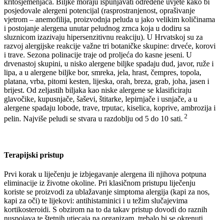
kritosjemenjača. Biljke moraju ispunjavati određene uvjete kako bi
posjedovale alergeni potencijal (rasprostranjenost, oprašivanje
vjetrom – anemofilija, proizvodnja peluda u jako velikim količinama
i postojanje alergena unutar peludnog zrnca koja u dodiru sa
sluznicom izazivaju hipersenzitivnu reakciju). U Hrvatskoj su za
razvoj alergijske reakcije važne tri botaničke skupine: drveće, korovi
i trave. Sezona polinacije traje od proljeća do kasne jeseni. U
drvenastoj skupini, u nisko alergene biljke spadaju dud, javor, ruže i
lipa, a u alergene biljke bor, smreka, jela, hrast, čempres, topola,
platana, vrba, pitomi kesten, lijeska, orah, breza, grab, joha, jasen i
brijest. Od zeljastih biljaka kao niske alergene se klasificiraju
glavočike, kupusnjače, šaševi, štitarke, lepirnjače i usnjače, a u
alergene spadaju lobode, trave, trputac, kiselica, koprive, ambrozija i
2
pelin. Najviše peludi se stvara u razdoblju od 5 do 10 sati.
Terapijski pristup
Prvi korak u liječenju je izbjegavanje alergena ili njihova potpuna
eliminacije iz životne okoline. Pri klasičnom pristupu liječenju
koriste se proizvodi za ublažavanje simptoma alergija (kapi za nos,
kapi za oči) te lijekovi: antihistaminici i u težim slučajevima
kortikosteroidi. S obzirom na to da takav pristup dovodi do raznih
nuspojava te štetnih utjecaja na organizam, trebalo bi se okrenuti