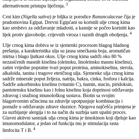
3
alternativnom pristupu liječenja.
Crni kim (
Nigella sativa
) je biljka iz porodice
Ranunculaceae
čija je
pradomovina Egipat. Drevni Egipćani su koristili ulje crnog kima
kao sredstvo za održavanje mladosti, a kasnije se počeo koristiti kao
4
lijek protiv glavobolje, crijevnih viroza i raznih drugih oboljenja.
Ulje crnog kima dobiva se iz sjemenki procesom blagog hladnog
prešanja, a karakteristika ulja su jasna smećkasta boja, aromatičan
mirisa i blago ljutkast okus. Ulje crnog kima sadrži oko 80 %
nezasićenih masnih kiselina (oleinsku, linoleinsku masnu kiselinu),
zatim vrijedne popratne tvari poput proteina, aminokiselina, sterola,
alkaloida, tanina i tragove eteričnog ulja. Sjemenke ulja crnog kima
sadrže minerale poput željeza, natrija, bakra, cinka, fosfora i kalcija.
Sadrže askorbinsku kiselinu (vitamin C), tiamin, niacin, piridoksin,
pantotensku kiselinu kao i folnu kiselinu koja doprinosi održavanju
zdravog i snažnog imunološkog sustava. Biotin sa svojim
blagotvornim učincima na zdravlje upotpunjuje kombinaciju i
pomaže u održavanju zdrave sluznice. Njegova najčešća primjena je
za suzbijanje alergija i to na način da suzbija sam upalni proces.
Glavni aktivni sastojak ulja crnog kima je timokinon koji djeluje kao
imunomodulator, a jedan od funkcija mu je stimulacija rasta
4
limfocita T i B.