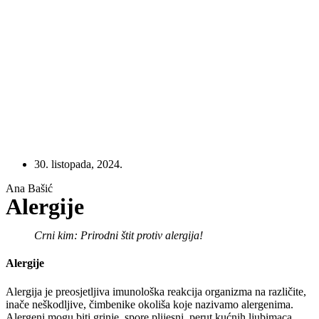
30. listopada, 2024.
Ana Bašić
Alergije
Crni kim: Prirodni štit protiv alergija!
Alergije
Alergija je preosjetljiva imunološka reakcija organizma na različite,
inače neškodljive, čimbenike okoliša koje nazivamo alergenima.
Alergeni mogu biti grinje, spore plijesni, perut kućnih ljubimaca,