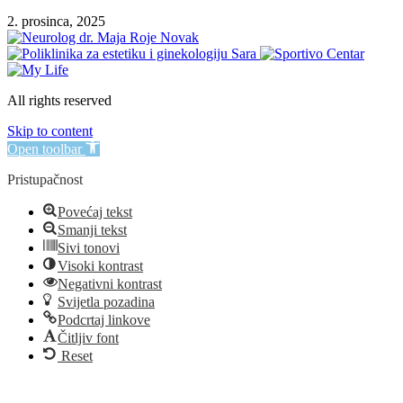
2. prosinca, 2025
All rights reserved
Skip to content
Open toolbar
Pristupačnost
Povećaj tekst
Smanji tekst
Sivi tonovi
Visoki kontrast
Negativni kontrast
Svijetla pozadina
Podcrtaj linkove
Čitljiv font
Reset