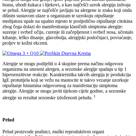
hrana, ubodi kukaca i lijekovi, a kao najčešći uzrok alergija izdvaja
se pelud. Alergije se najčešće javljaju na alergene iz zraka koji onda
dišnim sustavom ulaze u organizam te uzrokuju otpuštanje
medijatora upale na upalno mjesto te posljedično otpuštanje citokina
zbog čega dolazi do manifestiranja klasičnih simptoma alergije:
suzenje i svrbež očiju, curenje ili začepljenost i svrbež nosa, učestalo
kihanje, teško disanje, glavobolja, alergijski podočnjaci, povraćanje,
proljev te kožni ekcemi.
Alergije se mogu podijeliti u 4 skupine prema načinu odgovora
organizma na uneseni alergen, a sezonske alergije spadaju u tip 1
hipersenzitivne reakcije. Karakteristika takvih alergija je produkcija
IgE protutijela koji se vežu na mastocite te takvo vezanje uzorkuje
otpuštanje histamina odgovornog za manifestaciju simptoma
alergije. Alergije se mogu javiti tijekom cijele godine, a sezonske
1
alergije su rezultat sezonske izloženosti peludu.
Pelud
Pelud proizvode prašnici, muški reproduktivni organi