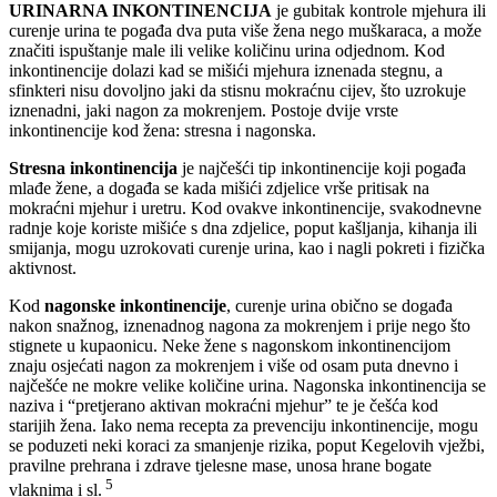
URINARNA INKONTINENCIJA
je gubitak kontrole mjehura ili
curenje urina te pogađa dva puta više žena nego muškaraca, a može
značiti ispuštanje male ili velike količinu urina odjednom. Kod
inkontinencije dolazi kad se mišići mjehura iznenada stegnu, a
sfinkteri nisu dovoljno jaki da stisnu mokraćnu cijev, što uzrokuje
iznenadni, jaki nagon za mokrenjem. Postoje dvije vrste
inkontinencije kod žena: stresna i nagonska.
Stresna inkontinencija
je najčešći tip inkontinencije koji pogađa
mlađe žene, a događa se kada mišići zdjelice vrše pritisak na
mokraćni mjehur i uretru. Kod ovakve inkontinencije, svakodnevne
radnje koje koriste mišiće s dna zdjelice, poput kašljanja, kihanja ili
smijanja, mogu uzrokovati curenje urina, kao i nagli pokreti i fizička
aktivnost.
Kod
nagonske inkontinencije
, curenje urina obično se događa
nakon snažnog, iznenadnog nagona za mokrenjem i prije nego što
stignete u kupaonicu. Neke žene s nagonskom inkontinencijom
znaju osjećati nagon za mokrenjem i više od osam puta dnevno i
najčešće ne mokre velike količine urina. Nagonska inkontinencija se
naziva i “pretjerano aktivan mokraćni mjehur” te je češća kod
starijih žena. Iako nema recepta za prevenciju inkontinencije, mogu
se poduzeti neki koraci za smanjenje rizika, poput Kegelovih vježbi,
pravilne prehrana i zdrave tjelesne mase, unosa hrane bogate
5
vlaknima i sl.