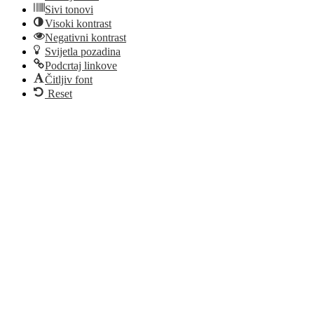
Sivi tonovi
Visoki kontrast
Negativni kontrast
Svijetla pozadina
Podcrtaj linkove
Čitljiv font
Reset