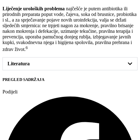
Liječenje uroloških problema
najčešće je putem antibiotika ili
prirodnih preparata poput vode, čajeva, soka od brusnice, probiotika
i sl., a za sprječavanje pojave novih uroinfekcija, valja se držati
sljedećih smjernica: ne trpjeti nagon za mokrenje, pravilno brisanje
nakon mokrenja i defekacije, uzimanje tekućine, pravilna terapija i
prevencija, uporaba pamučnog donjeg rublja, izbjegavanje javnih
kupki, svakodnevna njega i higijena spolovila, pravilna prehrana i
6
zdrav život.
Literatura
PREGLED SADRŽAJA
Podijeli