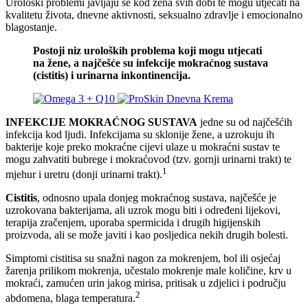
Urološki problemi javljaju se kod žena svih dobi te mogu utjecati na
kvalitetu života, dnevne aktivnosti, seksualno zdravlje i emocionalno
blagostanje.
Postoji niz uroloških problema koji mogu utjecati
na žene, a najčešće su infekcije mokraćnog sustava
(cistitis) i urinarna inkontinencija.
INFEKCIJE MOKRAĆNOG SUSTAVA
jedne su od najčešćih
infekcija kod ljudi. Infekcijama su sklonije žene, a uzrokuju ih
bakterije koje preko mokraćne cijevi ulaze u mokraćni sustav te
mogu zahvatiti bubrege i mokraćovod (tzv. gornji urinarni trakt) te
1
mjehur i uretru (donji urinarni trakt).
Cistitis
, odnosno upala donjeg mokraćnog sustava, najčešće je
uzrokovana bakterijama, ali uzrok mogu biti i određeni lijekovi,
terapija zračenjem, uporaba spermicida i drugih higijenskih
proizvoda, ali se može javiti i kao posljedica nekih drugih bolesti.
Simptomi cistitisa su snažni nagon za mokrenjem, bol ili osjećaj
žarenja prilikom mokrenja, učestalo mokrenje male količine, krv u
mokraći, zamućen urin jakog mirisa, pritisak u zdjelici i području
2
abdomena, blaga temperatura.