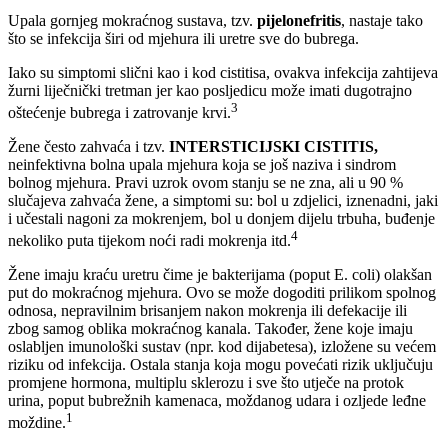
Upala gornjeg mokraćnog sustava, tzv.
pijelonefritis
, nastaje tako
što se infekcija širi od mjehura ili uretre sve do bubrega.
Iako su simptomi slični kao i kod cistitisa, ovakva infekcija zahtijeva
žurni liječnički tretman jer kao posljedicu može imati dugotrajno
3
oštećenje bubrega i zatrovanje krvi.
Žene često zahvaća i tzv.
INTERSTICIJSKI CISTITIS,
neinfektivna bolna upala mjehura koja se još naziva i sindrom
bolnog mjehura. Pravi uzrok ovom stanju se ne zna, ali u 90 %
slučajeva zahvaća žene, a simptomi su: bol u zdjelici, iznenadni, jaki
i učestali nagoni za mokrenjem, bol u donjem dijelu trbuha, buđenje
4
nekoliko puta tijekom noći radi mokrenja itd.
Žene imaju kraću uretru čime je bakterijama (poput E. coli) olakšan
put do mokraćnog mjehura. Ovo se može dogoditi prilikom spolnog
odnosa, nepravilnim brisanjem nakon mokrenja ili defekacije ili
zbog samog oblika mokraćnog kanala. Također, žene koje imaju
oslabljen imunološki sustav (npr. kod dijabetesa), izložene su većem
riziku od infekcija. Ostala stanja koja mogu povećati rizik uključuju
promjene hormona, multiplu sklerozu i sve što utječe na protok
urina, poput bubrežnih kamenaca, moždanog udara i ozljede leđne
1
moždine.