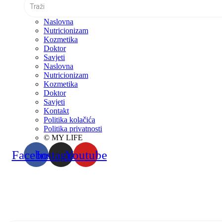
Naslovna
Nutricionizam
Kozmetika
Doktor
Savjeti
Naslovna
Nutricionizam
Kozmetika
Doktor
Savjeti
Kontakt
Politika kolačića
Politika privatnosti
© MY LIFE
Facebook
Instagram
Youtube