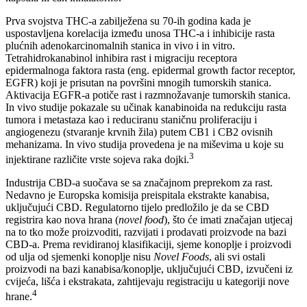
Prva svojstva THC-a zabilježena su 70-ih godina kada je
uspostavljena korelacija između unosa THC-a i inhibicije rasta
plućnih adenokarcinomalnih stanica in vivo i in vitro.
Tetrahidrokanabinol inhibira rast i migraciju receptora
epidermalnoga faktora rasta (eng. epidermal growth factor receptor,
EGFR) koji je prisutan na površini mnogih tumorskih stanica.
Aktivacija EGFR-a potiče rast i razmnožavanje tumorskih stanica.
In vivo studije pokazale su učinak kanabinoida na redukciju rasta
tumora i metastaza kao i reduciranu staničnu proliferaciju i
angiogenezu (stvaranje krvnih žila) putem CB1 i CB2 ovisnih
mehanizama. In vivo studija provedena je na miševima u koje su
3
injektirane različite vrste sojeva raka dojki.
Industrija CBD-a suočava se sa značajnom preprekom za rast.
Nedavno je Europska komisija preispitala ekstrakte kanabisa,
uključujući CBD. Regulatorno tijelo predložilo je da se CBD
registrira kao nova hrana (
novel food
), što će imati značajan utjecaj
na to tko može proizvoditi, razvijati i prodavati proizvode na bazi
CBD-a. Prema revidiranoj klasifikaciji, sjeme konoplje i proizvodi
od ulja od sjemenki konoplje nisu
Novel Foods
, ali svi ostali
proizvodi na bazi kanabisa/konoplje, uključujući CBD, izvučeni iz
cvijeća, lišća i ekstrakata, zahtijevaju registraciju u kategoriji nove
4
hrane.