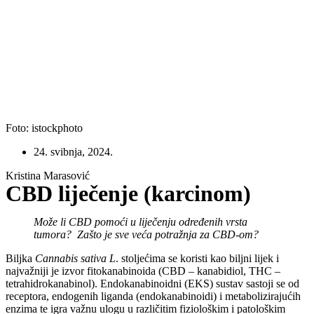
Foto: istockphoto
24. svibnja, 2024.
Kristina Marasović
CBD liječenje (karcinom)
Može li CBD pomoći u liječenju određenih vrsta
tumora? Zašto je sve veća potražnja za CBD-om?
Biljka
Cannabis sativa L
. stoljećima se koristi kao biljni lijek i
najvažniji je izvor fitokanabinoida (CBD – kanabidiol, THC –
tetrahidrokanabinol). Endokanabinoidni (EKS) sustav sastoji se od
receptora, endogenih liganda (endokanabinoidi) i metabolizirajućih
enzima te igra važnu ulogu u različitim fiziološkim i patološkim