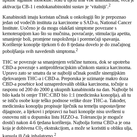
2
aktivacija CB-1 i endokanabinoidni sustav je ‘vitalniji’.
Kanabinoidi imaju koristan učinak u onkologiji što je prepoznao
jedan od vodećih instituta za karcinome u SAD-u, National Cancer
Institute. Uočeno je da mogu olakšati simptome povezane s
kemoterapijom kao što su mučnina, povraćanje, stimulacija apetita,
smanjenje boli, promjene raspoloženja i poremećaji spavanja.
Korištenje konoplje tijekom 6 do 8 tjedana dovelo je do značajnog
2
poboljšanja svih navedenih simptoma.
THC se povezuje sa smanjenjem veličine tumora, dok se upotreba
CBD-a povezuje s antiproliferacijskim učinkom stanica karcinoma.
Upravo zato se smatra da se najbolji učinak postiže sinergijskim
djelovanjem THC-a i CBD-a. Preporuka je uzimanje makro doza
CBD-a posebice kod uznapredovalih oblika karcinoma, točnije u
rasponu od 200 do 2000 g ukupnih kanabinoida na dan. Najbolje bi
bilo kada bi omjer THC:CBD bio 1:1 (medicinska konoplja), ali tu
se ističu osobe koje teško podnose velike doze THC-a. Također,
medicinsku konoplju propisuje liječnik na temelju uspostavljene
dijagnoze, a lijekovi i pripravci na bazi konoplje nisu uvršteni u
osnovnu niti u dopunsku listu HZZO-a. Toleranciju je moguće
dostići nakon 4-6 tjedana korištenja. Najbolja forma CBD-a je ona
koja je dobivena C0
ekstrakcijom, a može se koristiti u obliku ulja,
2
2
kapsula ili čak inhalatorno.