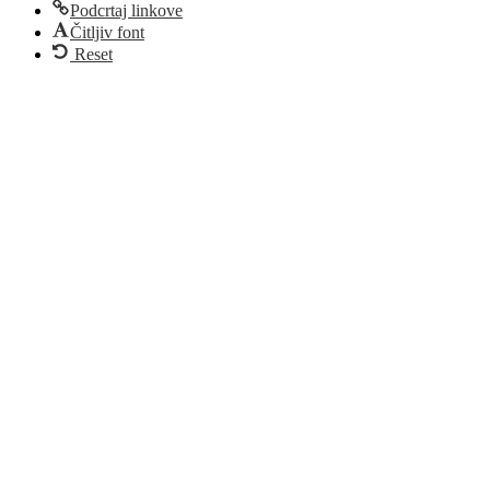
Podcrtaj linkove
Čitljiv font
Reset