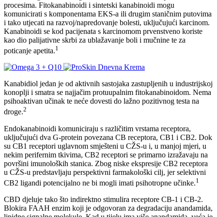
procesima. Fitokanabinoidi i sintetski kanabinoidi mogu
komunicirati s komponentama EKS-a ili drugim staničnim putovima
i tako utjecati na razvoj/napredovanje bolesti, uključujući karcinom.
Kanabinoidi se kod pacijenata s karcinomom prvenstveno koriste
kao dio palijativne skrbi za ublažavanje boli i mučnine te za
1
poticanje apetita.
Kanabidiol jedan je od aktivnih sastojaka zastupljenih u industrijskoj
konoplji i smatra se najjačim protuupalnim fitokanabinoidom. Nema
psihoaktivan učinak te neće dovesti do lažno pozitivnog testa na
2
droge.
Endokanabinoidi komuniciraju s različitim vrstama receptora,
uključujući dva G-protein povezana CB receptora, CB1 i CB2. Dok
su CB1 receptori uglavnom smješteni u CŽS-u i, u manjoj mjeri, u
nekim perifernim tkivima, CB2 receptori se primarno izražavaju na
površini imunoloških stanica. Zbog niske ekspresije CB2 receptora
u CŽS-u predstavljaju perspektivni farmakološki cilj, jer selektivni
1
CB2 ligandi potencijalno ne bi mogli imati psihotropne učinke.
CBD djeluje tako što indirektno stimulira receptore CB-1 i CB-2.
Blokira FAAH enzim koji je odgovoran za degradaciju anandamida,
lipidne signalne molekule. Kad u tijelu ima više anandamida, veća je