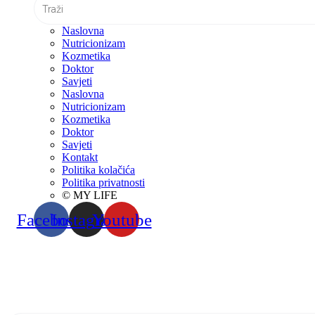
Naslovna
Nutricionizam
Kozmetika
Doktor
Savjeti
Naslovna
Nutricionizam
Kozmetika
Doktor
Savjeti
Kontakt
Politika kolačića
Politika privatnosti
© MY LIFE
Facebook
Instagram
Youtube